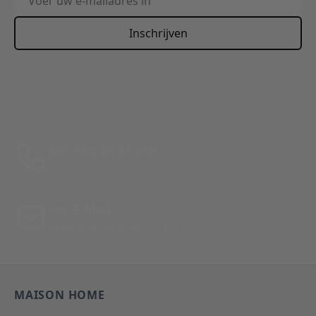
Inschrijven
This form is protected by reCAPTCHA - the
Google Privacy
Policy
and
Terms of Service
apply.
Bel: 088 24 24 880
Tussen 10:00 - 17:00 uur
Per E-Mail
Antwoord binnen 24 uur
MAISON HOME