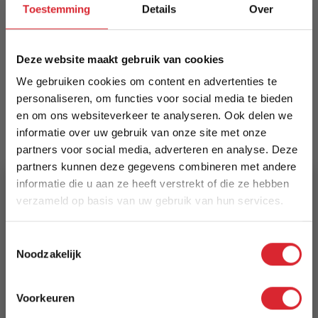
krasbestendig, geschikt voor buiten. Uniek
Toestemming
Details
Over
aderpatroon; verkrijgbaar in meerdere formaten
en kleuren.
Deze website maakt gebruik van cookies
Meer informatie
We gebruiken cookies om content en advertenties te
personaliseren, om functies voor social media te bieden
en om ons websiteverkeer te analyseren. Ook delen we
Merk
informatie over uw gebruik van onze site met onze
Dimehouse
partners voor social media, adverteren en analyse. Deze
partners kunnen deze gegevens combineren met andere
EAN
informatie die u aan ze heeft verstrekt of die ze hebben
verzameld op basis van uw gebruik van hun services.
8720239834543
5% Korting
Prijs
Toestemmingsselectie
Noodzakelijk
€ 587,44
Schrijf je in en ontvang direct een kortingscode
E-mail
Levertijd
Voorkeuren
3 tot 5 werkdagen
Aanmelden