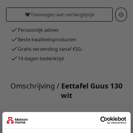
Toevoegen aan verlanglijstje
Persoonlijk advies
Beste kwaliteitsproducten
Gratis verzending vanaf €50,-
14 dagen bedenktijd
Omschrijving /
Eettafel Guus 130
wit
Ronde eettafel Yuna met sintered-stone
marmerlookblad en zwart gepoedercoat
spinpoot; robuust, water-, vlek- en