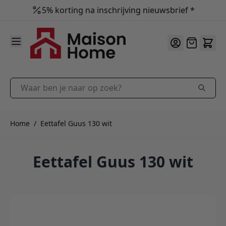
5% korting na inschrijving nieuwsbrief *
Persoonlijk advies
9.9
/10
Ga naar de inhoud
Offerte
Waar ben je naar op zoek?
Home
/
Eettafel Guus 130 wit
Eettafel Guus 130 wit