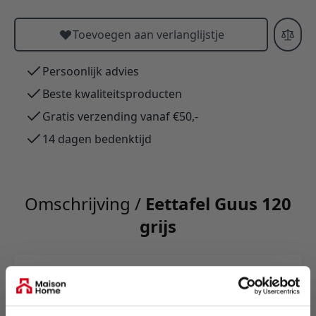
Toevoegen aan verlanglijstje
Persoonlijk advies
Beste kwaliteitsproducten
Gratis verzending vanaf €50,-
14 dagen bedenktijd
Omschrijving /
Eettafel Guus 120
grijs
Ronde eettafel Yuna met marmerlook blad van
duurzaam sintered stone en zwart gepoedercoat
spinpootonderstel: stijlvol, slijtvast,