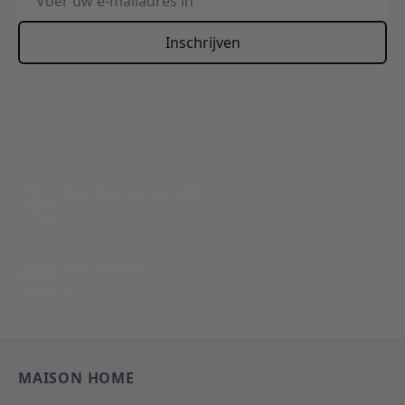
Inschrijven
This form is protected by reCAPTCHA - the
Google Privacy
Policy
and
Terms of Service
apply.
Bel: 088 24 24 880
Tussen 10:00 - 17:00 uur
Per E-Mail
Antwoord binnen 24 uur
MAISON HOME