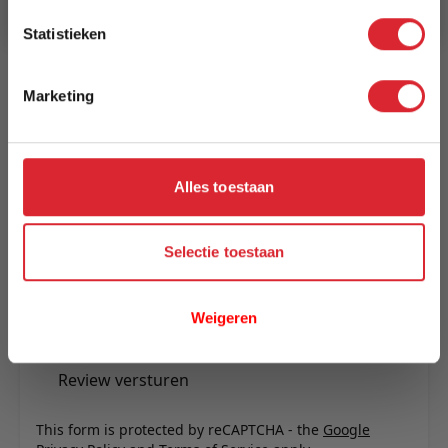
Statistieken
Reviews
Marketing
Schrijf uw eigen review
U plaatst een review over:
Eettafel Guus 120 grijs
Alles toestaan
Uw naam
Samenvatting
Selectie toestaan
Review
Weigeren
Review versturen
This form is protected by reCAPTCHA - the
Google