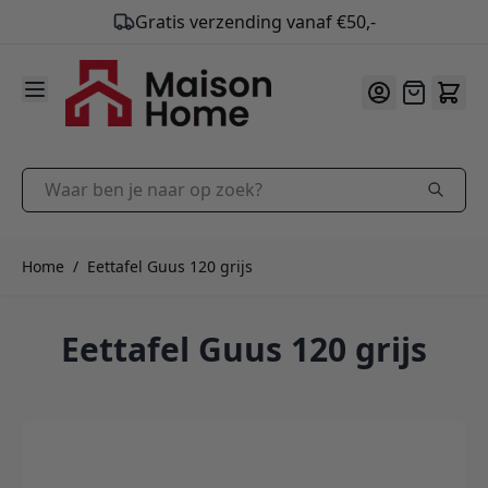
9.9
/10
Ga naar de inhoud
Offerte
Waar ben je naar op zoek?
Home
/
Eettafel Guus 120 grijs
Eettafel Guus 120 grijs