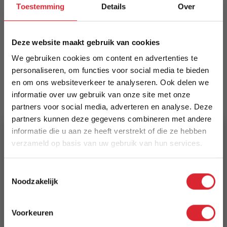
onderhoudsarm en geschikt voor buiten. Elk
Toestemming
Details
Over
exemplaar heeft uniek aderpatroon; leverbaar in
diverse maten en kleuren.
Deze website maakt gebruik van cookies
Meer informatie
We gebruiken cookies om content en advertenties te
personaliseren, om functies voor social media te bieden
en om ons websiteverkeer te analyseren. Ook delen we
Merk
informatie over uw gebruik van onze site met onze
Dimehouse
partners voor social media, adverteren en analyse. Deze
partners kunnen deze gegevens combineren met andere
EAN
informatie die u aan ze heeft verstrekt of die ze hebben
verzameld op basis van uw gebruik van hun services.
8720239834482
5% Korting
Prijs
Toestemmingsselectie
Noodzakelijk
€ 499,94
Schrijf je in en ontvang direct een kortingscode
E-mail
Levertijd
Voorkeuren
3 tot 5 werkdagen
Aanmelden