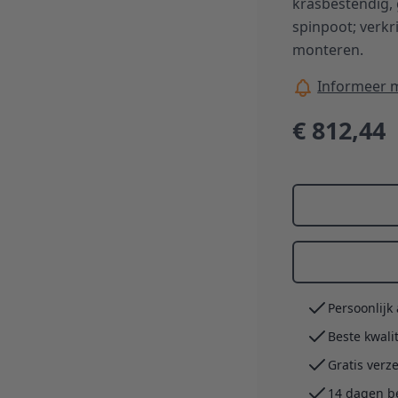
krasbestendig, 
spinpoot; verkr
monteren.
Informeer m
€ 812,44
Persoonlijk
Beste kwali
Gratis verz
14 dagen b