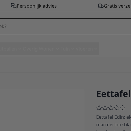
Persoonlijk advies
Gratis verze
Zitballen
Overig Wonen
Tuin
Vloeren
Eettafel
Eettafel Edin: 
marmerlookblad