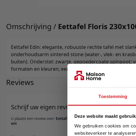
Omschrijving /
Eettafel Floris 230x10
Eettafel Edin: elegante, robuuste rechte tafel met sl
onderhoudsarm sintered stone (water-, vlek- en krasb
buiten). Onderstel: zwarte, gepoedercoate spinpoot; ve
formaten en kleuren; eenvoudig te monteren.
Reviews
Toestemming
Schrijf uw eigen review
Deze website maakt gebruik
U plaatst een review over:
Eettafel Floris 230x100
wit
We gebruiken cookies om cont
websiteverkeer te analyseren