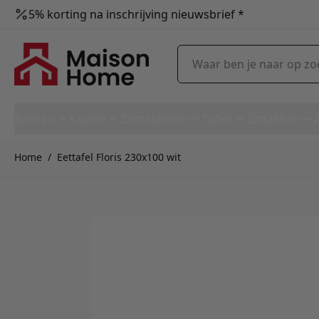
5% korting na inschrijving nieuwsbrief *
Ga naar de inhoud
Waar ben je naar op zoek?
Banken
Kasten
Zitmeubelen
Tafels
Zitzakken
Home
/
Eettafel Floris 230x100 wit
Eettafel Floris 230x100 wit