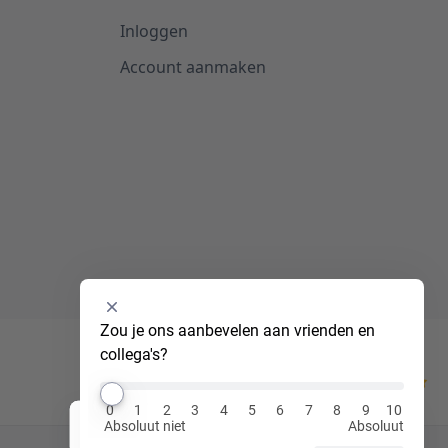
Inloggen
Account aanmaken
Selecteer
Zou je ons aanbevelen aan vrienden en 
een
collega's?
optie
van
Kiyoh
0
0
1
2
3
4
5
6
7
8
9
10
tot
Absoluut niet
Absoluut
Hi! Ik ben Luna, jouw virtuele assistent!
10