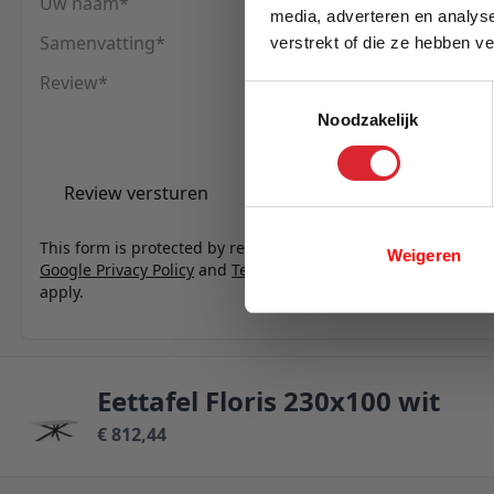
Uw naam
media, adverteren en analys
Samenvatting
verstrekt of die ze hebben v
E-mail
Review
Toestemmingsselectie
Noodzakelijk
Review versturen
This form is protected by reCAPTCHA - the
Weigeren
Google Privacy Policy
and
Terms of Service
apply.
Eettafel Floris 230x100 wit
€ 812,44