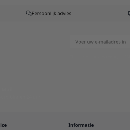
Persoonlijk advies
E-mailadres
This form is protected by reC
-Mail
ord binnen 24 uur
ice
Informatie