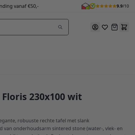
nding vanaf €50,-
9.9
/10
Offerte
 Floris 230x100 wit
elegante, robuuste rechte tafel met slank
 van onderhoudsarm sintered stone (water-, vlek- en