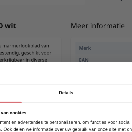
0 wit
Meer informatie
ank marmerlookblad van
Merk
estendig, geschikt voor
rkrijgbaar in diverse
EAN
Prijs
Levertijd
Details
5% Korting
 van cookies
ent en advertenties te personaliseren, om functies voor social
. Ook delen we informatie over uw gebruik van onze site met on