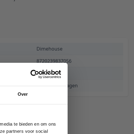
Dimehouse
8720239837056
€ 812,44
3 tot 5 werkdagen
Over
 media te bieden en om ons
ze partners voor social