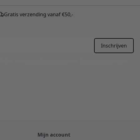
Gratis verzending vanaf €50,-
Inschrijven
APTCHA - the
Google Privacy Policy
and
Terms of Service
apply.
Mijn account