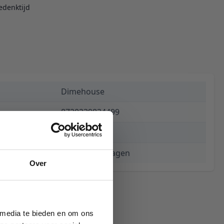
edenktijd
Dimehouse
8720239834499
€ 624,94
3 tot 5 werkdagen
Over
 media te bieden en om ons