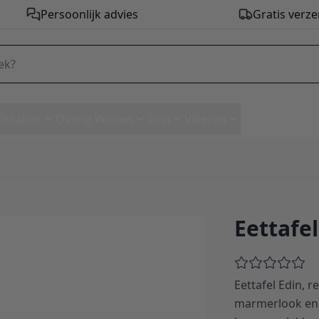
Persoonlijk advies
Gratis verze
Zitballen
Overig Wonen
Tuin
Vloeren
Eettafel
Eettafel Edin, r
marmerlook en 