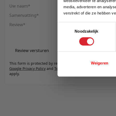
websiteverkeer te analyseren
Uw naam
media, adverteren en analys
verstrekt of die ze hebben v
Samenvatting
E-mail
Review
Toestemmingsselectie
Noodzakelijk
Review versturen
Weigeren
This form is protected by reCAPTCHA - the
Google Privacy Policy
and
Terms of Service
apply.