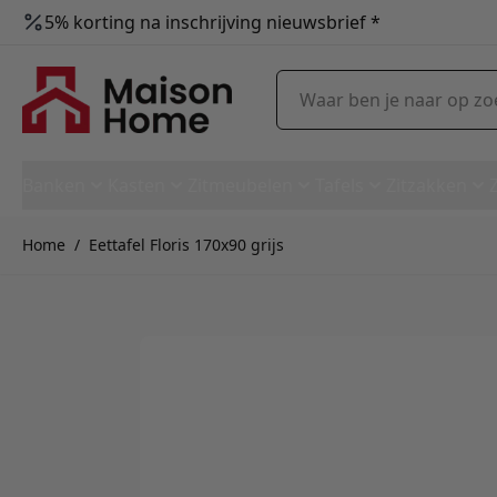
5% korting na inschrijving nieuwsbrief *
Ga naar de inhoud
Waar ben je naar op zoek?
Banken
Kasten
Zitmeubelen
Tafels
Zitzakken
Home
/
Eettafel Floris 170x90 grijs
Eettafel Floris 170x90 grijs