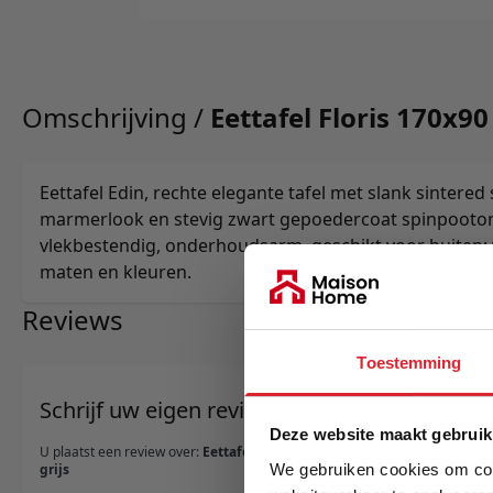
Omschrijving /
Eettafel Floris 170x90 
Eettafel Edin, rechte elegante tafel met slank sintered 
marmerlook en stevig zwart gepoedercoat spinpootond
vlekbestendig, onderhoudsarm, geschikt voor buiten; v
maten en kleuren.
Reviews
Toestemming
Schrijf uw eigen review
Deze website maakt gebruik
U plaatst een review over:
Eettafel Floris 170x90
We gebruiken cookies om cont
grijs