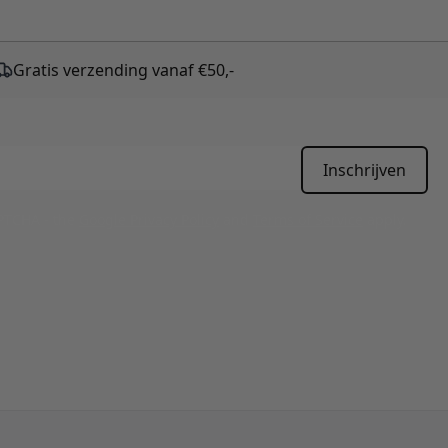
Gratis verzending vanaf €50,-
Inschrijven
APTCHA - the
Google Privacy Policy
and
Terms of Service
apply.