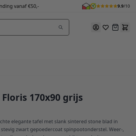
nding vanaf €50,-
9.9
/10
Offerte
 Floris 170x90 grijs
echte elegante tafel met slank sintered stone blad in
stevig zwart gepoedercoat spinpootonderstel. Weer-,