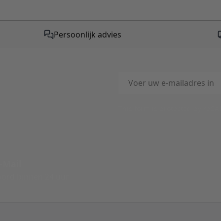
Persoonlijk advies
E-mailadres
This form is protected by reC
-Mail
ord binnen 24 uur