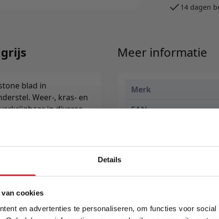
14 dagen b
grijs
Meer informatie
stone blad in
Merk
erstel. Weer-, kras- en
erkrijgbaar in diverse
EAN
Prijs
Levertijd
Details
5% Korting
 van cookies
ent en advertenties te personaliseren, om functies voor social