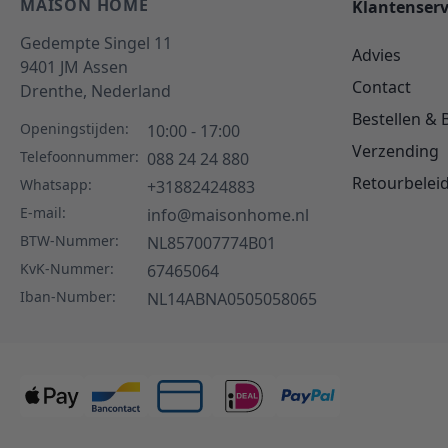
MAISON HOME
Klantenserv
Gedempte Singel 11
Advies
9401 JM
Assen
Contact
Drenthe,
Nederland
Bestellen & 
Openingstijden:
10:00 - 17:00
Verzending
Telefoonnummer:
088 24 24 880
Retourbelei
Whatsapp:
+31882424883
E-mail:
info@maisonhome.nl
BTW-Nummer:
NL857007774B01
KvK-Nummer:
67465064
Iban-Number:
NL14ABNA0505058065