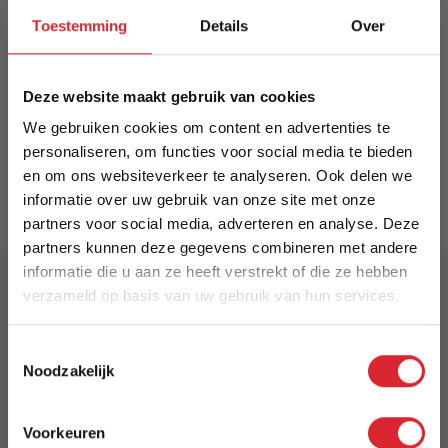
walnootkleurige afwerking en robuust metalen
Toestemming
Details
Over
onderstel. Duurzaam, uniek natuurproduct met
subtiele tekening — elegante blikvanger voor uw
eetkamer.
Deze website maakt gebruik van cookies
Meer informatie
We gebruiken cookies om content en advertenties te
personaliseren, om functies voor social media te bieden
en om ons websiteverkeer te analyseren. Ook delen we
informatie over uw gebruik van onze site met onze
Merk
partners voor social media, adverteren en analyse. Deze
Dimehouse
partners kunnen deze gegevens combineren met andere
informatie die u aan ze heeft verstrekt of die ze hebben
EAN
verzameld op basis van uw gebruik van hun services.
8720239839913
5% Korting
Toestemmingsselectie
Prijs
Noodzakelijk
€ 874,94
Schrijf je in en ontvang direct een kortingscode
E-mail
Voorkeuren
Levertijd
Aanmelden