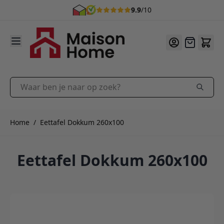
9.9
/10
Ga naar de inhoud
Offerte
Waar ben je naar op zoek?
Home
/
Eettafel Dokkum 260x100
Eettafel Dokkum 260x100