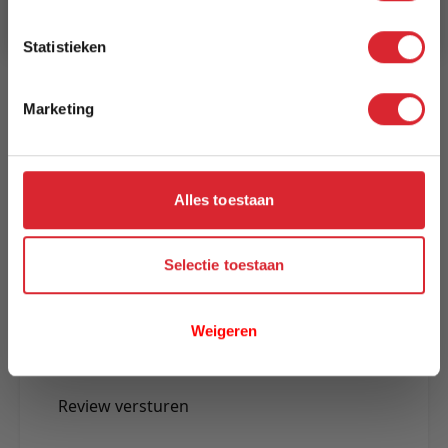
3 tot 5 werkdagen
Statistieken
Reviews
Marketing
Schrijf uw eigen review
U plaatst een review over:
Eettafel Dokkum 260x100
Alles toestaan
Uw naam
Selectie toestaan
Samenvatting
Review
Weigeren
Review versturen