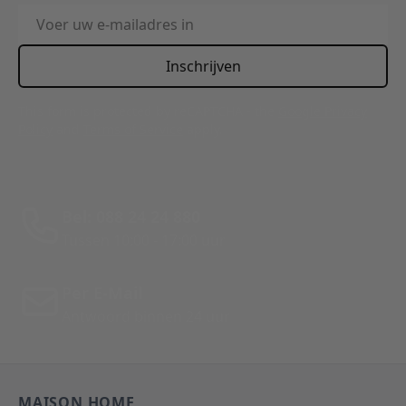
E-mailadres
Inschrijven
This form is protected by reCAPTCHA - the
Google Privacy
Policy
and
Terms of Service
apply.
Bel: 088 24 24 880
Tussen 10:00 - 17:00 uur
Per E-Mail
Antwoord binnen 24 uur
MAISON HOME