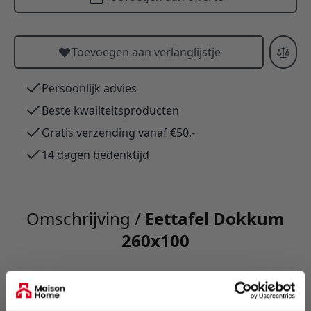
Toevoegen aan verlanglijstje
Persoonlijk advies
Beste kwaliteitsproducten
Gratis verzending vanaf €50,-
14 dagen bedenktijd
Omschrijving /
Eettafel Dokkum
260x100
Eettafel Paris: tijdloos Scandinavisch design met
Deens ovaal blad van massief acaciahout,