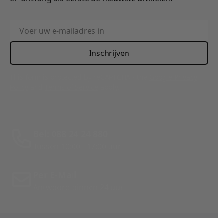
E-mailadres
Inschrijven
This form is protected by reCAPTCHA - the
Google Privacy
Policy
and
Terms of Service
apply.
Bel: 088 24 24 880
Tussen 10:00 - 17:00 uur
Per E-Mail
Antwoord binnen 24 uur