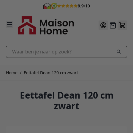
9.9
/10
Ga naar de inhoud
Offerte
Waar ben je naar op zoek?
Home
/
Eettafel Dean 120 cm zwart
Eettafel Dean 120 cm
zwart