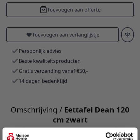
Toevoegen aan offerte
Toevoegen aan verlanglijstje
Persoonlijk advies
Beste kwaliteitsproducten
Gratis verzending vanaf €50,-
14 dagen bedenktijd
Omschrijving /
Eettafel Dean 120
cm zwart