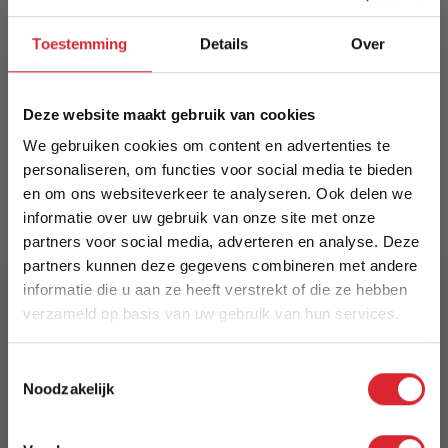
Ronde eettafel "Vivian" met duurzaam sintered
stone marmerblad en zwart gepoedercoat
Toestemming
Details
Over
spinpoot; weerbestendig, kras- en vlekbestendig,
onderhoudsarm. Unieke adervariatie;
verkrijgbaar in diverse maten en kleuren.
Deze website maakt gebruik van cookies
Geschikt voor binnen en buiten.
We gebruiken cookies om content en advertenties te
Meer informatie
personaliseren, om functies voor social media te bieden
en om ons websiteverkeer te analyseren. Ook delen we
informatie over uw gebruik van onze site met onze
partners voor social media, adverteren en analyse. Deze
Merk
partners kunnen deze gegevens combineren met andere
Dimehouse
informatie die u aan ze heeft verstrekt of die ze hebben
verzameld op basis van uw gebruik van hun services.
EAN
8720239834291
5% Korting
Toestemmingsselectie
Noodzakelijk
Prijs
Schrijf je in en ontvang direct een kortingscode
€ 499,94
E-mail