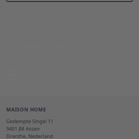
This form is protected by reCAPTCHA - the
Google Privacy
Policy
and
Terms of Service
apply.
Bel: 088 24 24 880
Tussen 10:00 - 17:00 uur
Per E-Mail
Antwoord binnen 24 uur
MAISON HOME
Gedempte Singel 11
9401 JM
Assen
Drenthe,
Nederland