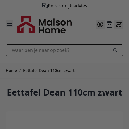
Gratis verzending vanaf €50,-
9.9
/10
Ga naar de inhoud
Offerte
Waar ben je naar op zoek?
Home
/
Eettafel Dean 110cm zwart
Eettafel Dean 110cm zwart