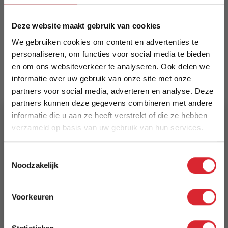
Meer informatie
Deze website maakt gebruik van cookies
We gebruiken cookies om content en advertenties te
personaliseren, om functies voor social media te bieden
Merk
en om ons websiteverkeer te analyseren. Ook delen we
Dimehouse
informatie over uw gebruik van onze site met onze
partners voor social media, adverteren en analyse. Deze
EAN
partners kunnen deze gegevens combineren met andere
8720239834284
informatie die u aan ze heeft verstrekt of die ze hebben
verzameld op basis van uw gebruik van hun services.
Prijs
5% Korting
€ 462,44
Toestemmingsselectie
Noodzakelijk
Schrijf je in en ontvang direct een kortingscode
Levertijd
E-mail
3 tot 5 werkdagen
Voorkeuren
Aanmelden
Reviews