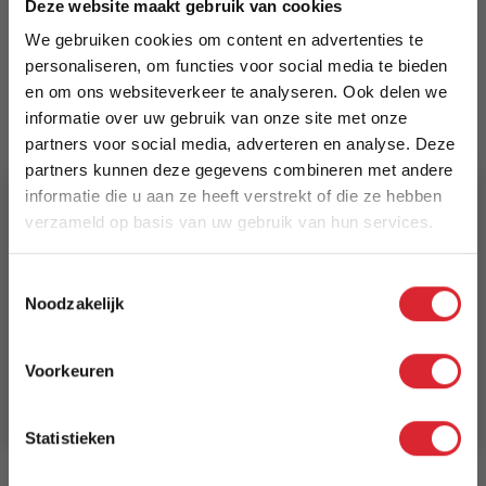
Meer informatie
Deze website maakt gebruik van cookies
We gebruiken cookies om content en advertenties te
personaliseren, om functies voor social media te bieden
en om ons websiteverkeer te analyseren. Ook delen we
EAN
informatie over uw gebruik van onze site met onze
8719699288867
partners voor social media, adverteren en analyse. Deze
partners kunnen deze gegevens combineren met andere
Prijs
informatie die u aan ze heeft verstrekt of die ze hebben
€ 110,00
verzameld op basis van uw gebruik van hun services.
Levertijd
5% Korting
Toestemmingsselectie
1 tot 2 weken
Noodzakelijk
Schrijf je in en ontvang direct een kortingscode
Reviews
E-mail
Voorkeuren
Aanmelden
Schrijf uw eigen review
Statistieken
U plaatst een review over:
Denver eetkamerstoel - industrieel