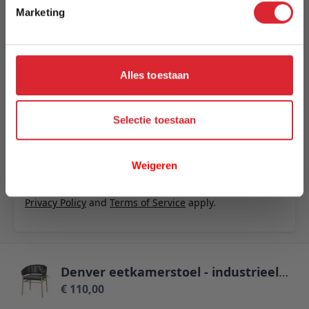
modern design
Marketing
Uw naam
Samenvatting
Alles toestaan
Review
Selectie toestaan
Review versturen
Weigeren
This form is protected by reCAPTCHA - the
Google
Privacy Policy
and
Terms of Service
apply.
Denver eetkamerstoel - industrieel modern design
€ 110,00