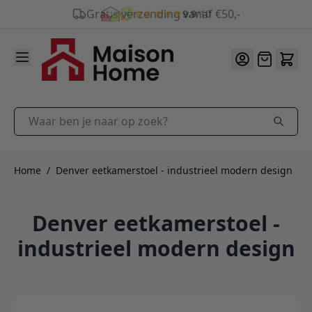
9.9
/10
Ga naar de inhoud
Offerte
Waar ben je naar op zoek?
Home
/
Denver eetkamerstoel - industrieel modern design
Denver eetkamerstoel -
industrieel modern design