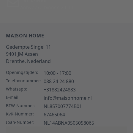
Antwoord binnen 24 uur
MAISON HOME
Gedempte Singel 11
9401 JM
Assen
Drenthe,
Nederland
Openingstijden:
10:00 - 17:00
Telefoonnummer:
088 24 24 880
Whatsapp:
+31882424883
E-mail:
info@maisonhome.nl
BTW-Nummer:
NL857007774B01
KvK-Nummer:
67465064
Iban-Number:
NL14ABNA0505058065