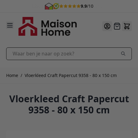
9.9
/10
Ga naar de inhoud
Offerte
Waar ben je naar op zoek?
Home
/
Vloerkleed Craft Papercut 9358 - 80 x 150 cm
Vloerkleed Craft Papercut
9358 - 80 x 150 cm