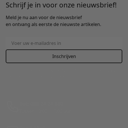
Schrijf je in voor onze nieuwsbrief!
Meld je nu aan voor de nieuwsbrief
en ontvang als eerste de nieuwste artikelen.
E-mailadres
Inschrijven
This form is protected by reCAPTCHA - the
Google Privacy
Policy
and
Terms of Service
apply.
Bel: 088 24 24 880
Tussen 10:00 - 17:00 uur
Per E-Mail