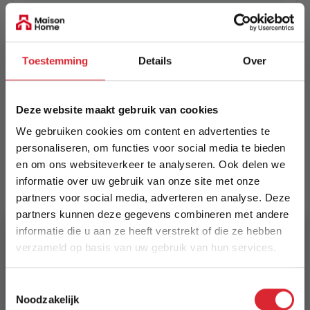
EAN
5420073377871
Toestemming
Details
Over
Prijs
€ 189,00
Deze website maakt gebruik van cookies
Levertijd
We gebruiken cookies om content en advertenties te
Informeer naar de actuele levertijd
personaliseren, om functies voor social media te bieden
en om ons websiteverkeer te analyseren. Ook delen we
Kleur
informatie over uw gebruik van onze site met onze
9358
partners voor social media, adverteren en analyse. Deze
partners kunnen deze gegevens combineren met andere
Maat
informatie die u aan ze heeft verstrekt of die ze hebben
80 x 150 cm
verzameld op basis van uw gebruik van hun services.
Lengte
5% Korting
Toestemmingsselectie
150 cm
Noodzakelijk
Schrijf je in en ontvang direct een kortingscode