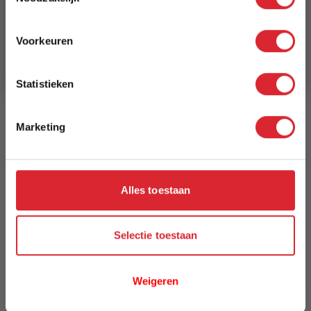
Schrijf je in en ontvang direct een kortingscode
E-mail
Breedte
Voorkeuren
240 cm
Aanmelden
Model
Statistieken
Colorado
Marketing
Reviews
Alles toestaan
Schrijf uw eigen review
U plaatst een review over:
Vloerkleed Colorado 6454 - 240 x 330
cm
Selectie toestaan
Uw naam
Weigeren
Samenvatting