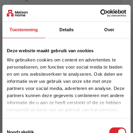
EAN
5414452914887
Toestemming
Details
Over
Prijs
€ 715,00
Deze website maakt gebruik van cookies
Levertijd
We gebruiken cookies om content en advertenties te
Informeer naar de actuele levertijd
personaliseren, om functies voor social media te bieden
en om ons websiteverkeer te analyseren. Ook delen we
Kleur
informatie over uw gebruik van onze site met onze
6454
partners voor social media, adverteren en analyse. Deze
partners kunnen deze gegevens combineren met andere
Maat
informatie die u aan ze heeft verstrekt of die ze hebben
240 x 330 cm
verzameld op basis van uw gebruik van hun services.
5% Korting
Lengte
Toestemmingsselectie
330 cm
Noodzakelijk