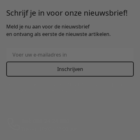
Schrijf je in voor onze nieuwsbrief!
Meld je nu aan voor de nieuwsbrief
en ontvang als eerste de nieuwste artikelen.
E-mailadres
Inschrijven
This form is protected by reCAPTCHA - the
Google Privacy
Policy
and
Terms of Service
apply.
Bel: 088 24 24 880
Tussen 10:00 - 17:00 uur