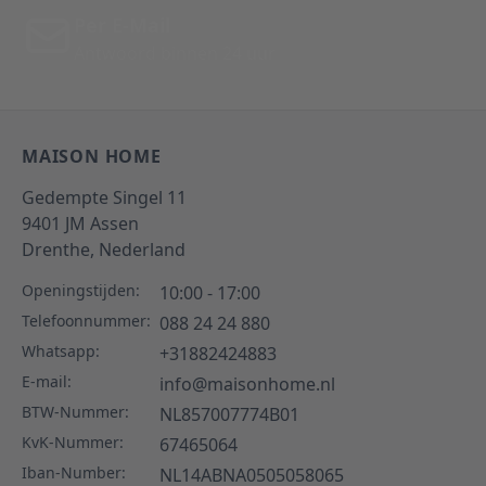
Per E-Mail
Antwoord binnen 24 uur
MAISON HOME
Gedempte Singel 11
9401 JM
Assen
Drenthe,
Nederland
Openingstijden:
10:00 - 17:00
Telefoonnummer:
088 24 24 880
Whatsapp:
+31882424883
E-mail:
info@maisonhome.nl
BTW-Nummer:
NL857007774B01
KvK-Nummer:
67465064
Iban-Number:
NL14ABNA0505058065