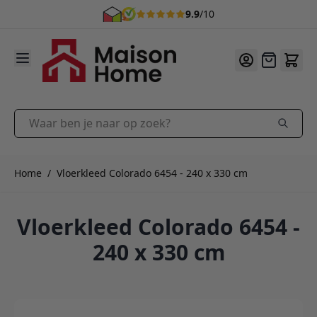
9.9
/10
Ga naar de inhoud
Offerte
Waar ben je naar op zoek?
Home
/
Vloerkleed Colorado 6454 - 240 x 330 cm
Vloerkleed Colorado 6454 -
240 x 330 cm