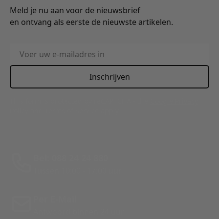
Meld je nu aan voor de nieuwsbrief
en ontvang als eerste de nieuwste artikelen.
E-mailadres
Inschrijven
This form is protected by reCAPTCHA - the
Google Privacy
Policy
and
Terms of Service
apply.
Bel: 088 24 24 880
Tussen 10:00 - 17:00 uur
Per E-Mail
Antwoord binnen 24 uur