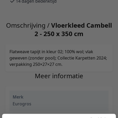
14 dagen bedenktijd
Omschrijving /
Vloerkleed Cambell
2 - 250 x 350 cm
Flatweave tapijt in kleur 02; 100% wol; vlak
geweven (zonder pool); Collectie Karpetten 2024;
verpakking 250×27×27 cm.
Meer informatie
Merk
Eurogros
EAN