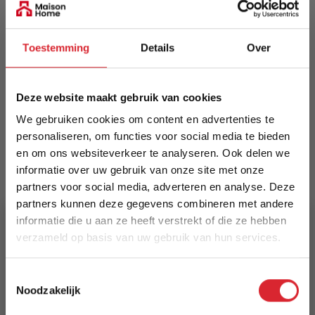
302115
Toestemming
Details
Over
Prijs
€ 2.195,00
Deze website maakt gebruik van cookies
Levertijd
Informeer naar de actuele levertijd
We gebruiken cookies om content en advertenties te
personaliseren, om functies voor social media te bieden
en om ons websiteverkeer te analyseren. Ook delen we
Kleur
informatie over uw gebruik van onze site met onze
2
partners voor social media, adverteren en analyse. Deze
partners kunnen deze gegevens combineren met andere
Maat
informatie die u aan ze heeft verstrekt of die ze hebben
250 x 350 cm
verzameld op basis van uw gebruik van hun services.
Lengte
5% Korting
Toestemmingsselectie
350 cm
Noodzakelijk
Schrijf je in en ontvang direct een kortingscode
Breedte
E-mail