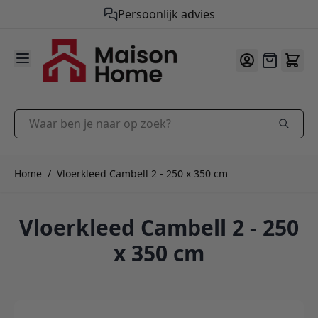
Persoonlijk advies
9.9
/10
Ga naar de inhoud
Offerte
Waar ben je naar op zoek?
Home
/
Vloerkleed Cambell 2 - 250 x 350 cm
Vloerkleed Cambell 2 - 250
x 350 cm