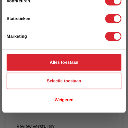
Voorkeuren
Aanmelden
Levertijd
3 tot 5 werkdagen
Statistieken
Reviews
Marketing
Schrijf uw eigen review
Alles toestaan
U plaatst een review over:
Barkruk Donny koper fluweel
Uw naam
Selectie toestaan
Samenvatting
Review
Weigeren
Review versturen