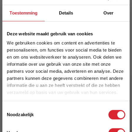
Barkruk Novan: stijlvolle velvet barkruk met
stiknaden, armleuningen en rugleuning voor
Toestemming
Details
Over
hoog comfort. 360° draaibaar, verstelbaar
(zithoogte 64–85 cm; geschikt voor werkbladen
94–115 cm). Zwart gepoedercoat metalen frame
Deze website maakt gebruik van cookies
met voetsteun. Niet retourneerbaar na montage.
We gebruiken cookies om content en advertenties te
Meer informatie
personaliseren, om functies voor social media te bieden
en om ons websiteverkeer te analyseren. Ook delen we
informatie over uw gebruik van onze site met onze
partners voor social media, adverteren en analyse. Deze
Merk
partners kunnen deze gegevens combineren met andere
Dimehouse
informatie die u aan ze heeft verstrekt of die ze hebben
verzameld op basis van uw gebruik van hun services.
EAN
8720239831702
5% Korting
Toestemmingsselectie
Noodzakelijk
Prijs
Schrijf je in en ontvang direct een kortingscode
€ 162,44
E-mail