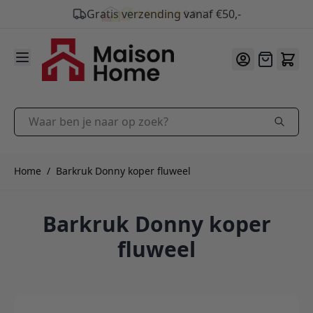
9.9
/10
Ga naar de inhoud
Offerte
Waar ben je naar op zoek?
Home
/
Barkruk Donny koper fluweel
Barkruk Donny koper
fluweel