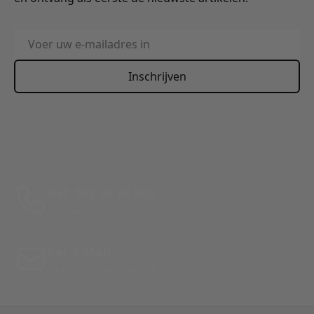
E-mailadres
Inschrijven
This form is protected by reCAPTCHA - the
Google Privacy
Policy
and
Terms of Service
apply.
Bel: 088 24 24 880
Tussen 10:00 - 17:00 uur
Per E-Mail
Antwoord binnen 24 uur