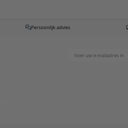
Persoonlijk advies
E-mailadres
This form is protected by reC
-Mail
ord binnen 24 uur