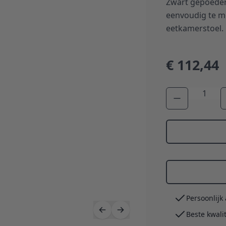
Zwart gepoeder
eenvoudig te mo
eetkamerstoel.
€ 112,44
Aantal
Persoonlijk
Beste kwali