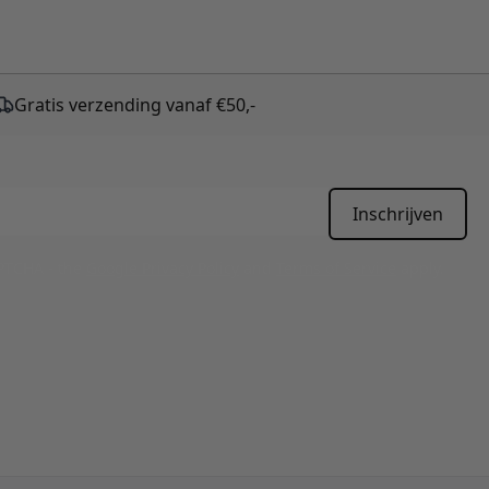
Gratis verzending vanaf €50,-
Inschrijven
APTCHA - the
Google Privacy Policy
and
Terms of Service
apply.