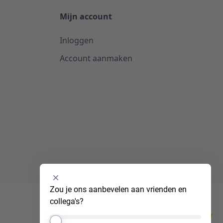
Mijn account
Inloggen
Account aanmaken
Selecteer
Zou je ons aanbevelen aan vrienden en 
een
collega's?
optie
van