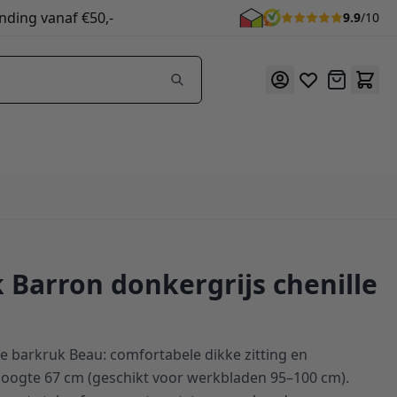
nding vanaf €50,-
9.9
/10
Offerte
 Barron donkergrijs chenille
 barkruk Beau: comfortabele dikke zitting en
hoogte 67 cm (geschikt voor werkbladen 95–100 cm).