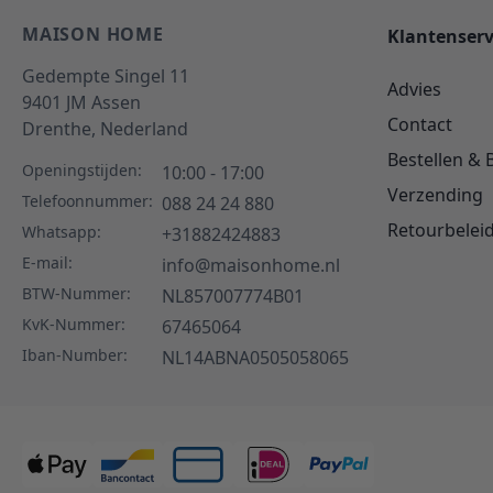
MAISON HOME
Klantenserv
Gedempte Singel 11
Advies
9401 JM
Assen
Contact
Drenthe,
Nederland
Bestellen & 
Openingstijden:
10:00 - 17:00
Verzending
Telefoonnummer:
088 24 24 880
Retourbelei
Whatsapp:
+31882424883
E-mail:
info@maisonhome.nl
BTW-Nummer:
NL857007774B01
KvK-Nummer:
67465064
Iban-Number:
NL14ABNA0505058065