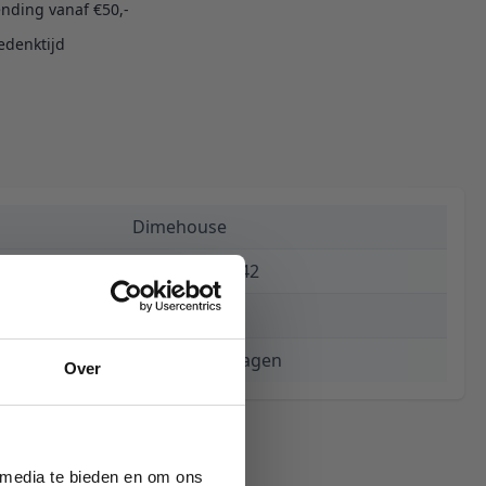
ending vanaf €50,-
edenktijd
Dimehouse
8720239828542
€ 112,44
3 tot 5 werkdagen
Over
 media te bieden en om ons