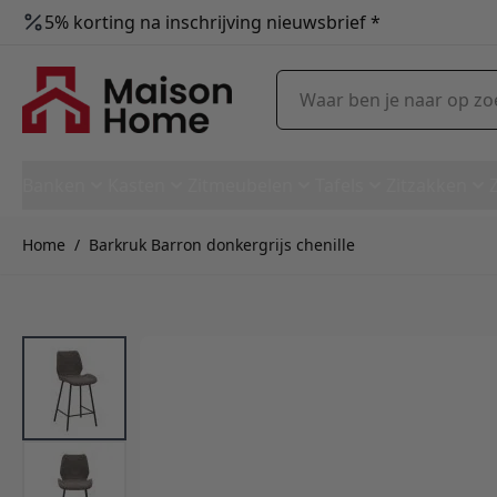
5% korting na inschrijving nieuwsbrief *
Ga naar de inhoud
Waar ben je naar op zoek?
Banken
Kasten
Zitmeubelen
Tafels
Zitzakken
Home
/
Barkruk Barron donkergrijs chenille
Barkruk Barron donkergrijs c