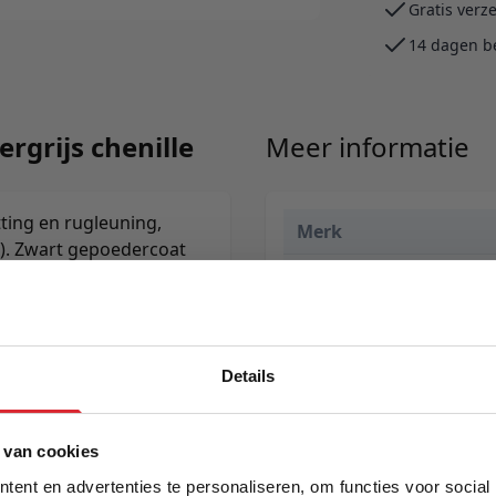
Gratis verz
14 dagen b
rgrijs chenille
Meer informatie
ting en rugleuning,
Merk
). Zwart gepoedercoat
g te monteren.
EAN
l.
Prijs
Levertijd
Details
5% Korting
 van cookies
ent en advertenties te personaliseren, om functies voor social