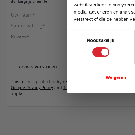
donkergrijs chenille
websiteverkeer te analyseren
media, adverteren en analys
Uw naam
verstrekt of die ze hebben v
Samenvatting
E-mail
Toestemmingsselectie
Review
Noodzakelijk
Review versturen
Weigeren
This form is protected by reCAPTCHA - the
Google Privacy Policy
and
Terms of Service
apply.