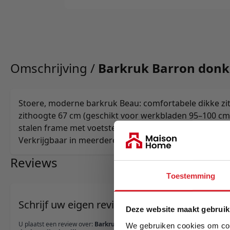
Omschrijving /
Barkruk Barron donke
Stoere, moderne barkruk Beau: comfortabele dikke zit
zithoogte 67 cm (geschikt voor werkbladen 95–100 cm
stalen frame met voetsteun en vloerdoppen; eenvoudi
Verkrijgbaar in meerdere kleuren en als eetkamerstoe
Reviews
Toestemming
Schrijf uw eigen review
Deze website maakt gebruik
U plaatst een review over:
Barkruk Barron
We gebruiken cookies om cont