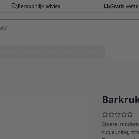
Persoonlijk advies
Gratis verze
Zitballen
Overig Wonen
Tuin
Vloeren
Barkruk
henille
Stoere, moderne
rugleuning, zit