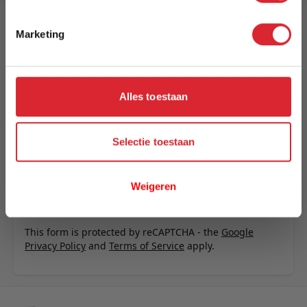
Schrijf uw eigen review
Marketing
U plaatst een review over:
Barkruk Amiens groen
Uw naam
Alles toestaan
Samenvatting
Review
Selectie toestaan
Weigeren
Review versturen
This form is protected by reCAPTCHA - the
Google
Privacy Policy
and
Terms of Service
apply.