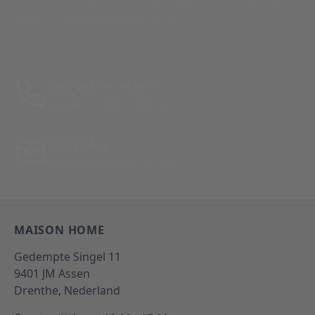
This form is protected by reCAPTCHA - the
Google Privacy
Policy
and
Terms of Service
apply.
Bel: 088 24 24 880
Tussen 10:00 - 17:00 uur
Per E-Mail
Antwoord binnen 24 uur
MAISON HOME
Gedempte Singel 11
9401 JM
Assen
Drenthe,
Nederland