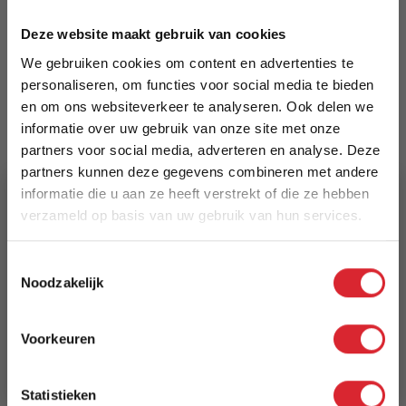
Meer informatie
Deze website maakt gebruik van cookies
We gebruiken cookies om content en advertenties te
Merk
personaliseren, om functies voor social media te bieden
en om ons websiteverkeer te analyseren. Ook delen we
Dimehouse
informatie over uw gebruik van onze site met onze
partners voor social media, adverteren en analyse. Deze
EAN
partners kunnen deze gegevens combineren met andere
8720239841718
informatie die u aan ze heeft verstrekt of die ze hebben
verzameld op basis van uw gebruik van hun services.
Prijs
€ 124,94
5% Korting
Toestemmingsselectie
Noodzakelijk
Levertijd
Schrijf je in en ontvang direct een kortingscode
3 tot 5 werkdagen
E-mail
Voorkeuren
Aanmelden
Reviews
Statistieken