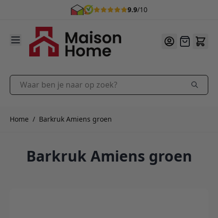
9.9
/10
Ga naar de inhoud
Offerte
Waar ben je naar op zoek?
Home
/
Barkruk Amiens groen
Barkruk Amiens groen