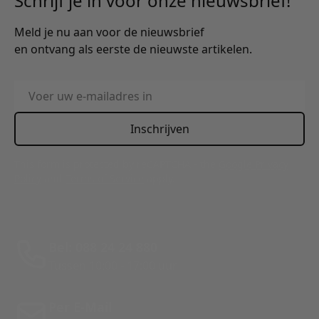
Schrijf je in voor onze nieuwsbrief!
Meld je nu aan voor de nieuwsbrief
en ontvang als eerste de nieuwste artikelen.
E-mailadres
Inschrijven
This form is protected by reCAPTCHA - the
Google Privacy
Policy
and
Terms of Service
apply.
Bel: 088 24 24 880
Tussen 10:00 - 17:00 uur
Per E-Mail