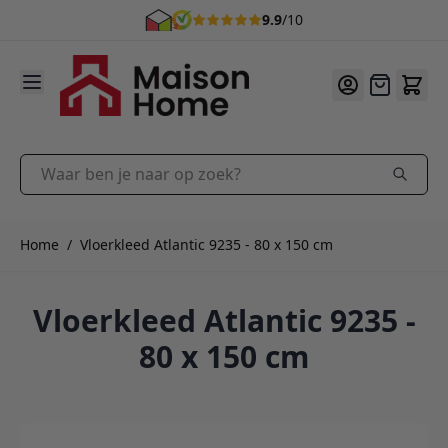
9.9
/10
Ga naar de inhoud
Offerte
Waar ben je naar op zoek?
Home
/
Vloerkleed Atlantic 9235 - 80 x 150 cm
Vloerkleed Atlantic 9235 -
80 x 150 cm