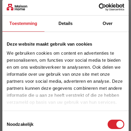
EAN
5420073371992
Toestemming
Details
Over
Prijs
€ 189,00
Deze website maakt gebruik van cookies
Levertijd
We gebruiken cookies om content en advertenties te
Informeer naar de actuele levertijd
personaliseren, om functies voor social media te bieden
en om ons websiteverkeer te analyseren. Ook delen we
Kleur
informatie over uw gebruik van onze site met onze
9235
partners voor social media, adverteren en analyse. Deze
partners kunnen deze gegevens combineren met andere
Maat
informatie die u aan ze heeft verstrekt of die ze hebben
80 x 150 cm
verzameld op basis van uw gebruik van hun services.
5% Korting
Lengte
Toestemmingsselectie
150 cm
Noodzakelijk
Schrijf je in en ontvang direct een kortingscode