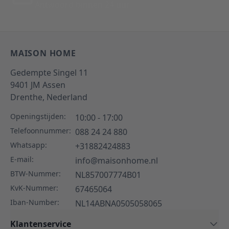
Antwoord binnen 24 uur
MAISON HOME
Gedempte Singel 11
9401 JM
Assen
Drenthe,
Nederland
Openingstijden:
10:00 - 17:00
Telefoonnummer:
088 24 24 880
Whatsapp:
+31882424883
E-mail:
info@maisonhome.nl
BTW-Nummer:
NL857007774B01
KvK-Nummer:
67465064
Iban-Number:
NL14ABNA0505058065
Klantenservice