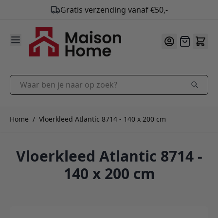
Gratis verzending vanaf €50,-
9.9
/10
Ga naar de inhoud
Offerte
Waar ben je naar op zoek?
Home
/
Vloerkleed Atlantic 8714 - 140 x 200 cm
Vloerkleed Atlantic 8714 -
140 x 200 cm