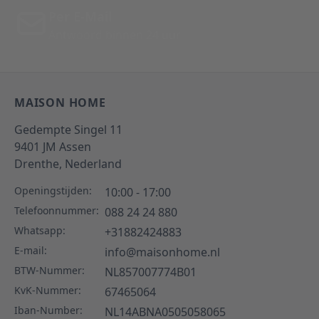
Per E-Mail
Antwoord binnen 24 uur
MAISON HOME
Gedempte Singel 11
9401 JM
Assen
Drenthe,
Nederland
Openingstijden:
10:00 - 17:00
Telefoonnummer:
088 24 24 880
Whatsapp:
+31882424883
E-mail:
info@maisonhome.nl
BTW-Nummer:
NL857007774B01
KvK-Nummer:
67465064
Iban-Number:
NL14ABNA0505058065