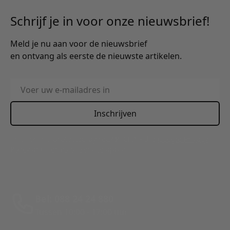
Schrijf je in voor onze nieuwsbrief!
Meld je nu aan voor de nieuwsbrief
en ontvang als eerste de nieuwste artikelen.
E-mailadres
Inschrijven
This form is protected by reCAPTCHA - the
Google Privacy
Policy
and
Terms of Service
apply.
Bel: 088 24 24 880
Tussen 10:00 - 17:00 uur