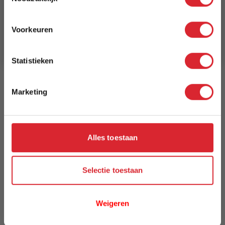
Schrijf je in en ontvang direct een kortingscode
E-mail
Breedte
Voorkeuren
140 cm
Aanmelden
Model
Statistieken
Atlantic
Marketing
Reviews
Alles toestaan
Schrijf uw eigen review
U plaatst een review over:
Vloerkleed Atlantic 8714 - 140 x 200
cm
Selectie toestaan
Uw naam
Weigeren
Samenvatting