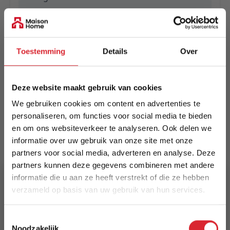
EAN
5420073323465
Toestemming
Details
Over
Prijs
€ 439,00
Deze website maakt gebruik van cookies
Levertijd
We gebruiken cookies om content en advertenties te
Informeer naar de actuele levertijd
personaliseren, om functies voor social media te bieden
en om ons websiteverkeer te analyseren. Ook delen we
Kleur
informatie over uw gebruik van onze site met onze
8714
partners voor social media, adverteren en analyse. Deze
partners kunnen deze gegevens combineren met andere
Maat
informatie die u aan ze heeft verstrekt of die ze hebben
140 x 200 cm
verzameld op basis van uw gebruik van hun services.
5% Korting
Lengte
Toestemmingsselectie
200 cm
Noodzakelijk