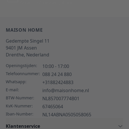
Antwoord binnen 24 uur
MAISON HOME
Gedempte Singel 11
9401 JM
Assen
Drenthe,
Nederland
Openingstijden:
10:00 - 17:00
Telefoonnummer:
088 24 24 880
Whatsapp:
+31882424883
E-mail:
info@maisonhome.nl
BTW-Nummer:
NL857007774B01
KvK-Nummer:
67465064
Iban-Number:
NL14ABNA0505058065
Klantenservice