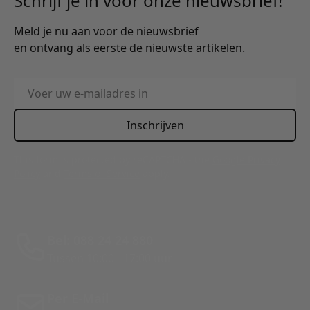
Schrijf je in voor onze nieuwsbrief!
Meld je nu aan voor de nieuwsbrief
en ontvang als eerste de nieuwste artikelen.
E-mailadres
Inschrijven
This form is protected by reCAPTCHA - the
Google Privacy
Policy
and
Terms of Service
apply.
Bel: 088 24 24 880
Tussen 10:00 - 17:00 uur
Per E-Mail