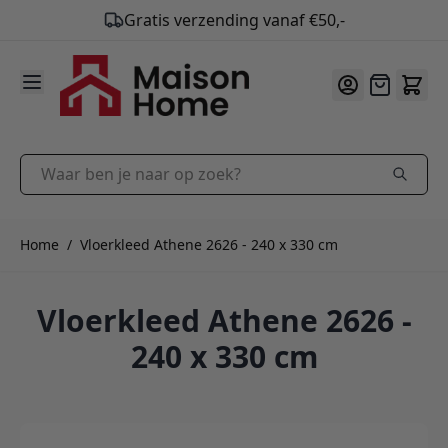
9.9
/10
Ga naar de inhoud
Offerte
Waar ben je naar op zoek?
Home
/
Vloerkleed Athene 2626 - 240 x 330 cm
Vloerkleed Athene 2626 -
240 x 330 cm