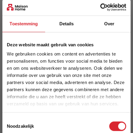
EAN
5414452097726
Toestemming
Details
Over
Prijs
€ 655,00
Deze website maakt gebruik van cookies
Levertijd
We gebruiken cookies om content en advertenties te
Informeer naar de actuele levertijd
personaliseren, om functies voor social media te bieden
en om ons websiteverkeer te analyseren. Ook delen we
Kleur
informatie over uw gebruik van onze site met onze
2626
partners voor social media, adverteren en analyse. Deze
partners kunnen deze gegevens combineren met andere
Maat
informatie die u aan ze heeft verstrekt of die ze hebben
240 x 330 cm
verzameld op basis van uw gebruik van hun services.
5% Korting
Lengte
Toestemmingsselectie
330 cm
Noodzakelijk
Schrijf je in en ontvang direct een kortingscode