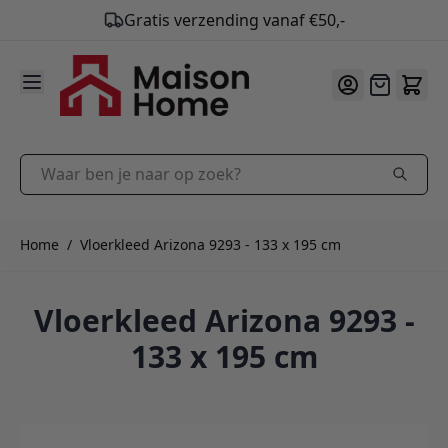
9.9
/10
Ga naar de inhoud
Offerte
Waar ben je naar op zoek?
Home
/
Vloerkleed Arizona 9293 - 133 x 195 cm
Vloerkleed Arizona 9293 -
133 x 195 cm