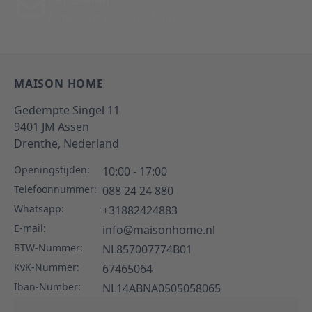
Antwoord binnen 24 uur
MAISON HOME
Gedempte Singel 11
9401 JM
Assen
Drenthe,
Nederland
Openingstijden:
10:00 - 17:00
Telefoonnummer:
088 24 24 880
Whatsapp:
+31882424883
E-mail:
info@maisonhome.nl
BTW-Nummer:
NL857007774B01
KvK-Nummer:
67465064
Iban-Number:
NL14ABNA0505058065