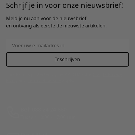
Schrijf je in voor onze nieuwsbrief!
Meld je nu aan voor de nieuwsbrief
en ontvang als eerste de nieuwste artikelen.
E-mailadres
Inschrijven
This form is protected by reCAPTCHA - the
Google Privacy
Policy
and
Terms of Service
apply.
Bel: 088 24 24 880
Tussen 10:00 - 17:00 uur
Per E-Mail