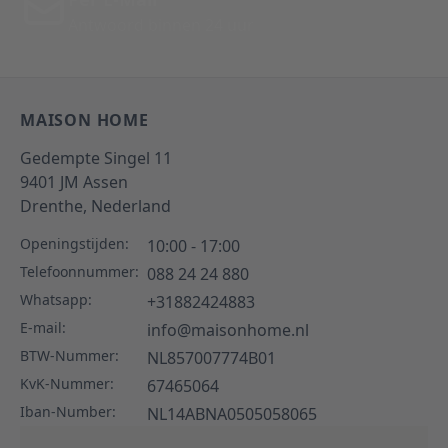
Antwoord binnen 24 uur
MAISON HOME
Gedempte Singel 11
9401 JM
Assen
Drenthe,
Nederland
Openingstijden:
10:00 - 17:00
Telefoonnummer:
088 24 24 880
Whatsapp:
+31882424883
E-mail:
info@maisonhome.nl
BTW-Nummer:
NL857007774B01
KvK-Nummer:
67465064
Iban-Number:
NL14ABNA0505058065