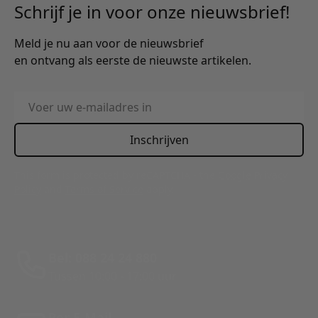
Schrijf je in voor onze nieuwsbrief!
Meld je nu aan voor de nieuwsbrief
en ontvang als eerste de nieuwste artikelen.
E-mailadres
Inschrijven
This form is protected by reCAPTCHA - the
Google Privacy
Policy
and
Terms of Service
apply.
Bel: 088 24 24 880
Tussen 10:00 - 17:00 uur
Per E-Mail