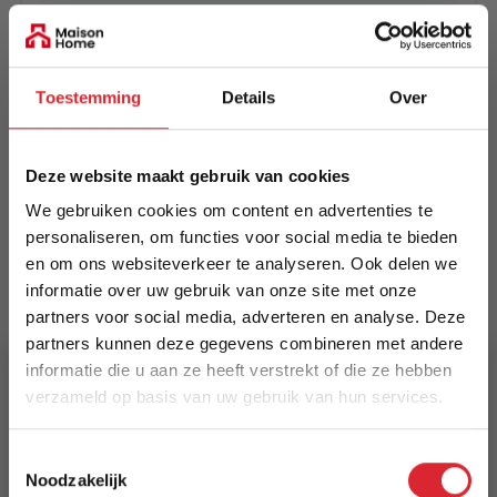
EAN
5414452921755
Toestemming
Details
Over
Prijs
€ 319,00
Deze website maakt gebruik van cookies
Levertijd
We gebruiken cookies om content en advertenties te
Informeer naar de actuele levertijd
personaliseren, om functies voor social media te bieden
en om ons websiteverkeer te analyseren. Ook delen we
Kleur
informatie over uw gebruik van onze site met onze
7656
partners voor social media, adverteren en analyse. Deze
partners kunnen deze gegevens combineren met andere
Maat
informatie die u aan ze heeft verstrekt of die ze hebben
160 x 230 cm
verzameld op basis van uw gebruik van hun services.
Lengte
5% Korting
Toestemmingsselectie
230 cm
Noodzakelijk
Schrijf je in en ontvang direct een kortingscode