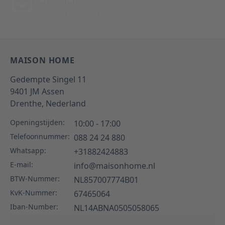
Antwoord binnen 24 uur
MAISON HOME
Gedempte Singel 11
9401 JM
Assen
Drenthe,
Nederland
Openingstijden:
10:00 - 17:00
Telefoonnummer:
088 24 24 880
Whatsapp:
+31882424883
E-mail:
info@maisonhome.nl
BTW-Nummer:
NL857007774B01
KvK-Nummer:
67465064
Iban-Number:
NL14ABNA0505058065