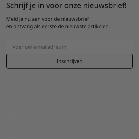
Schrijf je in voor onze nieuwsbrief!
Meld je nu aan voor de nieuwsbrief
en ontvang als eerste de nieuwste artikelen.
E-mailadres
Inschrijven
This form is protected by reCAPTCHA - the
Google Privacy
Policy
and
Terms of Service
apply.
Bel: 088 24 24 880
Tussen 10:00 - 17:00 uur
Per E-Mail