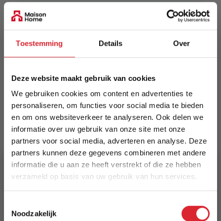
EAN
5414452813715
Toestemming
Details
Over
Prijs
€ 299,00
Deze website maakt gebruik van cookies
Levertijd
We gebruiken cookies om content en advertenties te
Informeer naar de actuele levertijd
personaliseren, om functies voor social media te bieden
en om ons websiteverkeer te analyseren. Ook delen we
Kleur
informatie over uw gebruik van onze site met onze
7656
partners voor social media, adverteren en analyse. Deze
partners kunnen deze gegevens combineren met andere
Maat
informatie die u aan ze heeft verstrekt of die ze hebben
160 x 230 cm
verzameld op basis van uw gebruik van hun services.
Lengte
5% Korting
Toestemmingsselectie
230 cm
Noodzakelijk
Schrijf je in en ontvang direct een kortingscode