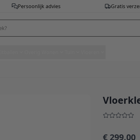
Persoonlijk advies
Gratis verze
Zitballen
Overig Wonen
Tuin
Vloeren
Vloerkle
230 cm
€ 299,00