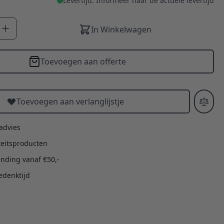
Levertijd: Informeer naar de actuele levertijd
In Winkelwagen
Toevoegen aan offerte
Toevoegen aan verlanglijstje
 advies
teitsproducten
ending vanaf €50,-
edenktijd