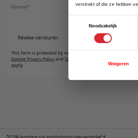
verstrekt of die ze hebben v
Review
E-mail
Toestemmingsselectie
Noodzakelijk
Review versturen
This form is protected by reCAPTCHA - the
Google Privacy Policy
and
Terms of Service
Weigeren
apply.
5% korting na inschrijving nieuwsbrief *