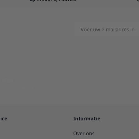
E-mailadres
This form is protected by reC
-Mail
ord binnen 24 uur
ice
Informatie
Over ons