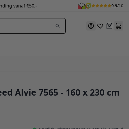
nding vanaf €50,-
9.9
/10
Offerte
ed Alvie 7565 - 160 x 230 cm