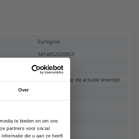
Eurogros
5414452020953
€ 299,00
Informeer naar de actuele levertijd
Over
7565
160 x 230 cm
230 cm
 media te bieden en om ons
ze partners voor social
160 cm
nformatie die u aan ze heeft