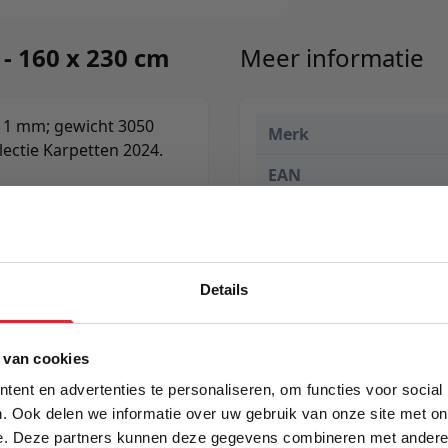
 - 160 x 230 cm
Meer informatie
 11 mm; gewicht 3050
Merk
lectie Karpetten 2024.
EAN
Prijs
Levertijd
Details
Kleur
Maat
5% Korting
 van cookies
Lengte
ent en advertenties te personaliseren, om functies voor social
. Ook delen we informatie over uw gebruik van onze site met on
Breedte
e. Deze partners kunnen deze gegevens combineren met andere i
Schrijf je in en ontvang direct een kortingscode