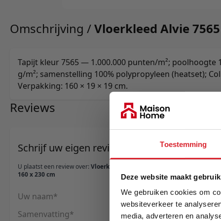
Omschrijving /
Vloerkleed Alvie 7565
Tapijt kleur 7565 — 1.000.000 punten/m²; poolhoogte
g/m²; samenstelling 100% polypropyleen (heatset); Col
Verpakking: 160 × 19 × 19 cm.
Reviews
Toestemming
Schrijf uw eigen review
U plaatst een review over:
Vloerkleed Alvie 7565 -
160 x 230 cm
Deze website maakt gebruik
We gebruiken cookies om cont
Uw naam
websiteverkeer te analyseren
Samenvatting
media, adverteren en analys