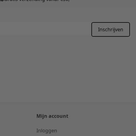
Inschrijven
APTCHA - the
Google Privacy Policy
and
Terms of Service
apply.
Mijn account
Inloggen