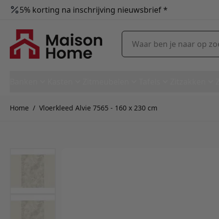
5% korting na inschrijving nieuwsbrief *
Ga naar de inhoud
Waar ben je naar op zoek?
Banken
Kasten
Zitmeubelen
Tafels
Zitzakken
Home
/
Vloerkleed Alvie 7565 - 160 x 230 cm
Vloerkleed Alvie 7565 - 160 x 