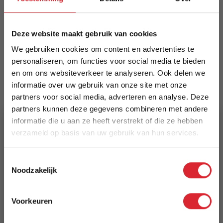
zwarte textilene-details. Voorzien van standaard
zit- en rugkussens in royal anthracite;
comfortabel en elegant afgewerkt, veelzijdig
Deze website maakt gebruik van cookies
inzetbaar buiten.
We gebruiken cookies om content en advertenties te
personaliseren, om functies voor social media te bieden
Meer informatie
en om ons websiteverkeer te analyseren. Ook delen we
informatie over uw gebruik van onze site met onze
partners voor social media, adverteren en analyse. Deze
EAN
partners kunnen deze gegevens combineren met andere
8719699289307
informatie die u aan ze heeft verstrekt of die ze hebben
verzameld op basis van uw gebruik van hun services.
Prijs
5% Korting
€ 1.100,00
Toestemmingsselectie
Noodzakelijk
Schrijf je in en ontvang direct een kortingscode
Levertijd
E-mail
1 tot 2 weken
Voorkeuren
Aanmelden
Reviews