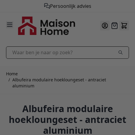
Gratis verzending vanaf €50,-
9.9
/10
Ga naar de inhoud
Offerte
Waar ben je naar op zoek?
Home
/
Albufeira modulaire hoekloungeset - antraciet
aluminium
Albufeira modulaire
hoekloungeset - antraciet
aluminium