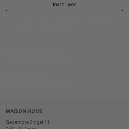
Inschrijven
This form is protected by reCAPTCHA - the
Google Privacy
Policy
and
Terms of Service
apply.
Bel: 088 24 24 880
Tussen 10:00 - 17:00 uur
Per E-Mail
Antwoord binnen 24 uur
MAISON HOME
Gedempte Singel 11