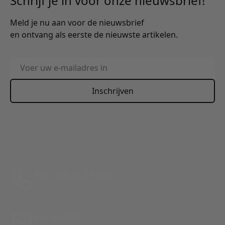
Schrijf je in voor onze nieuwsbrief!
Meld je nu aan voor de nieuwsbrief
en ontvang als eerste de nieuwste artikelen.
E-mailadres
Inschrijven
This form is protected by reCAPTCHA - the
Google Privacy
Policy
and
Terms of Service
apply.
Bel: 088 24 24 880
Tussen 10:00 - 17:00 uur
Per E-Mail