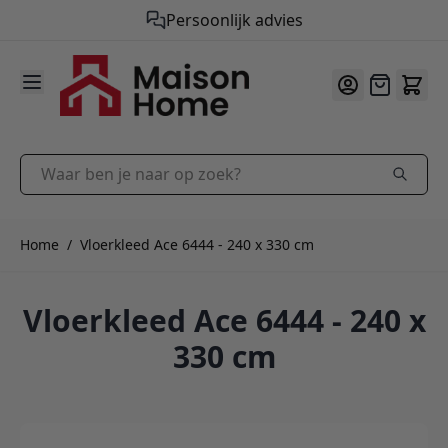
Gratis verzending vanaf €50,-
Persoonlijk advies
9.9
/10
Ga naar de inhoud
Offerte
Waar ben je naar op zoek?
Home
/
Vloerkleed Ace 6444 - 240 x 330 cm
Vloerkleed Ace 6444 - 240 x
330 cm