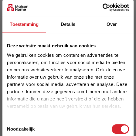
EAN
5414452146400
Toestemming
Details
Over
Prijs
€ 655,00
Deze website maakt gebruik van cookies
Levertijd
We gebruiken cookies om content en advertenties te
Informeer naar de actuele levertijd
personaliseren, om functies voor social media te bieden
en om ons websiteverkeer te analyseren. Ook delen we
Kleur
informatie over uw gebruik van onze site met onze
6444
partners voor social media, adverteren en analyse. Deze
partners kunnen deze gegevens combineren met andere
Maat
informatie die u aan ze heeft verstrekt of die ze hebben
240 x 330 cm
verzameld op basis van uw gebruik van hun services.
5% Korting
Lengte
Toestemmingsselectie
330 cm
Noodzakelijk
Schrijf je in en ontvang direct een kortingscode