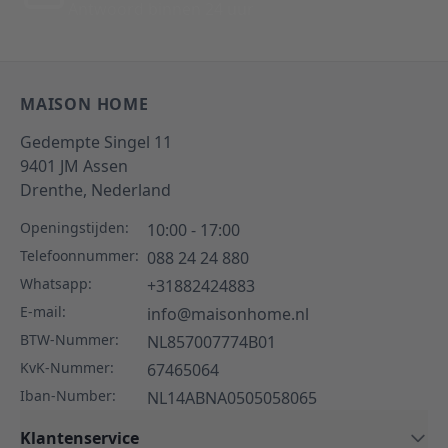
Antwoord binnen 24 uur
MAISON HOME
Gedempte Singel 11
9401 JM
Assen
Drenthe,
Nederland
Openingstijden:
10:00 - 17:00
Telefoonnummer:
088 24 24 880
Whatsapp:
+31882424883
E-mail:
info@maisonhome.nl
BTW-Nummer:
NL857007774B01
KvK-Nummer:
67465064
Iban-Number:
NL14ABNA0505058065
Klantenservice