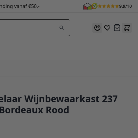
nding vanaf €50,-
9.9
/10
Offerte
laar Wijnbewaarkast 237
 Bordeaux Rood