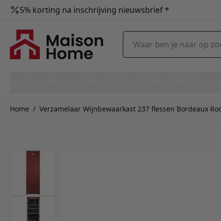
5% korting na inschrijving nieuwsbrief *
Ga naar de inhoud
Waar ben je naar op zoek?
Banken
Kasten
Zitmeubelen
Tafels
Zitzakken
Home
/
Verzamelaar Wijnbewaarkast 237 flessen Bordeaux Ro
Verzamelaar Wijnbewaarkast 