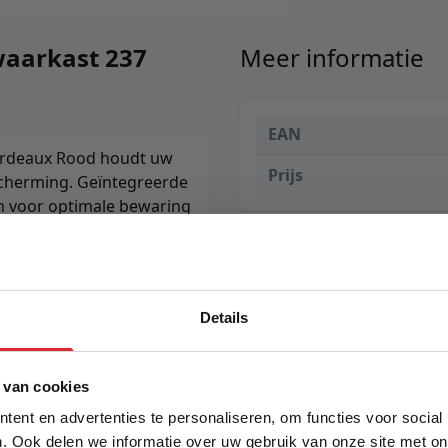
aarkast 237
Meer informatie
EAN
ordeaux Rood houdt uw
Prijs
scherming. Geïntegreerde
n voor optimale bewaring
Details
5% Korting
 van cookies
ent en advertenties te personaliseren, om functies voor social
. Ook delen we informatie over uw gebruik van onze site met on