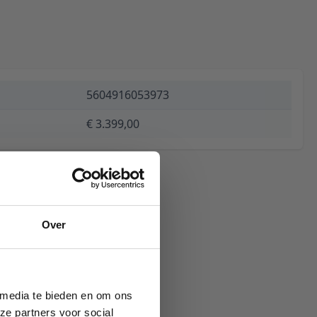
5604916053973
€ 3.399,00
Over
 media te bieden en om ons
ze partners voor social