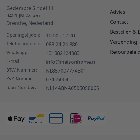
Gedempte Singel 11
Advies
9401 JM
Assen
Contact
Drenthe,
Nederland
Bestellen & 
Openingstijden:
10:00 - 17:00
Verzending
Telefoonnummer:
088 24 24 880
Retourbelei
Whatsapp:
+31882424883
E-mail:
info@maisonhome.nl
BTW-Nummer:
NL857007774B01
KvK-Nummer:
67465064
Iban-Number:
NL14ABNA0505058065