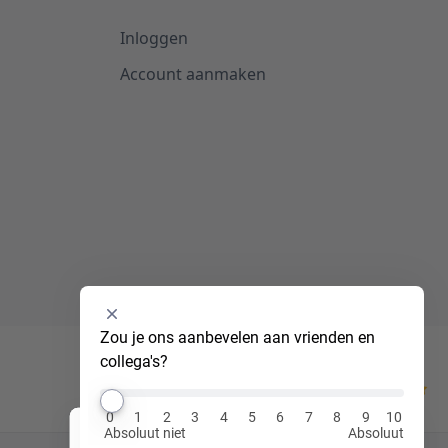
Inloggen
Account aanmaken
Selecteer
Zou je ons aanbevelen aan vrienden en 
een
collega's?
optie
van
Kiyoh
0
0
1
2
3
4
5
6
7
8
9
10
tot
Absoluut niet
Absoluut
Hi! Ik ben Luna, jouw virtuele assistent!