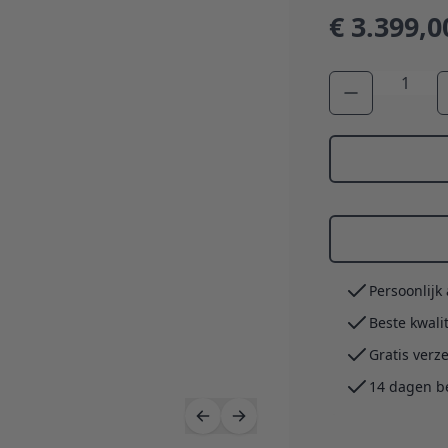
€ 3.399,0
Aantal
Persoonlijk
Beste kwali
Gratis verz
14 dagen b