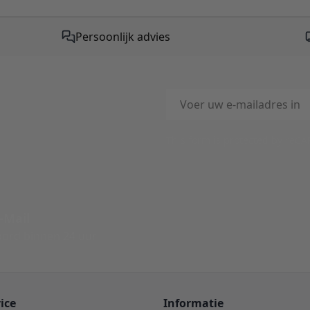
Persoonlijk advies
E-mailadres
This form is protected by reC
-Mail
ord binnen 24 uur
ice
Informatie