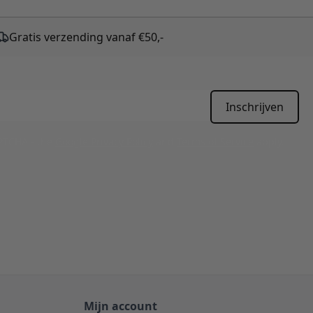
Gratis verzending vanaf €50,-
Inschrijven
APTCHA - the
Google Privacy Policy
and
Terms of Service
apply.
Mijn account