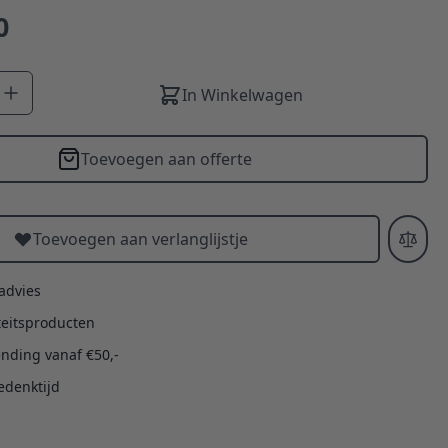
0
In Winkelwagen
Toevoegen aan offerte
Toevoegen aan verlanglijstje
 advies
teitsproducten
ending vanaf €50,-
edenktijd