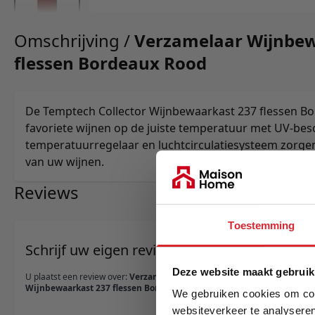
Omschrijving /
Verzamelaar Wijnbew
flessen Bordeaux Rood
De Temptech Collector Wijnbewaarkast 237 flessen B
favoriete wijnen op de juiste temperatuur met UV-be
temperatuurregelaar en luchtcirculatiesysteem zorge
van uw wijnen.
Reviews
Toestemming
Schrijf uw eigen review
Deze website maakt gebruik
U plaatst een review over:
Verzamelaar
Wijnbewaarkast 237 flessen Bordeaux Rood
We gebruiken cookies om cont
websiteverkeer te analyseren