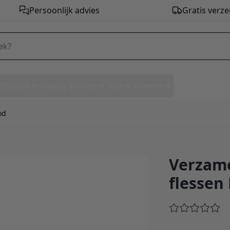
Persoonlijk advies
Gratis verze
Zitballen
Overig Wonen
Tuin
Vloeren
od
Verzame
237 flessen Bordeaux Rood
flessen