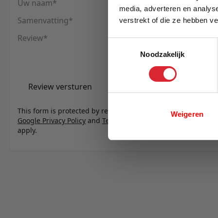
Uw naam
media, adverteren en analys
Samenvatting
verstrekt of die ze hebben v
E-mail
Review
Toestemmingsselectie
Noodzakelijk
Review versturen
This form is protected by reCAPTCHA - the
Weigeren
Google Privacy Policy
and
Terms of Service
apply.