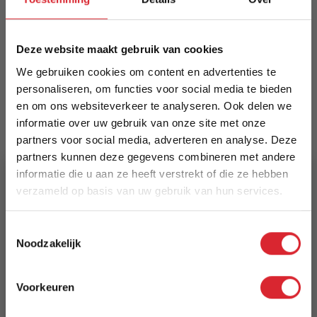
Merk
LABEL51
Deze website maakt gebruik van cookies
We gebruiken cookies om content en advertenties te
EAN
personaliseren, om functies voor social media te bieden
8720143416347
en om ons websiteverkeer te analyseren. Ook delen we
informatie over uw gebruik van onze site met onze
Prijs
partners voor social media, adverteren en analyse. Deze
€ 899,00
partners kunnen deze gegevens combineren met andere
informatie die u aan ze heeft verstrekt of die ze hebben
Levertijd
verzameld op basis van uw gebruik van hun services.
1 tot 3 werkdagen
5% Korting
Toestemmingsselectie
Specificaties
Noodzakelijk
Schrijf je in en ontvang direct een kortingscode
Kleur: Walnoot
E-mail
Materiaal: Eiken
Voorkeuren
Bestelbaar per aantal stuks:: 1
Aanmelden