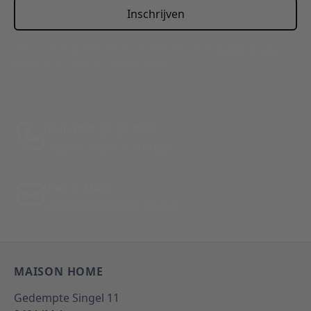
Inschrijven
This form is protected by reCAPTCHA - the
Google Privacy
Policy
and
Terms of Service
apply.
Bel: 088 24 24 880
Tussen 10:00 - 17:00 uur
Per E-Mail
Antwoord binnen 24 uur
MAISON HOME
Gedempte Singel 11