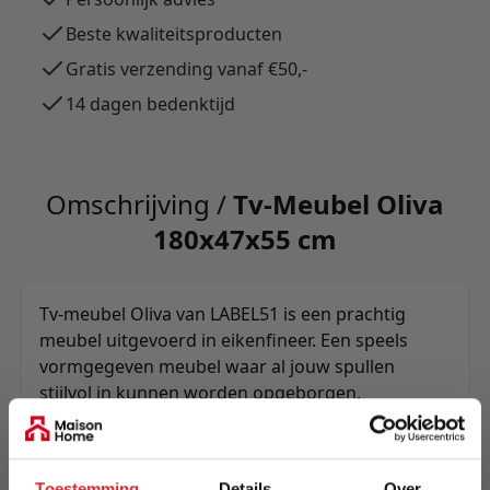
Beste kwaliteitsproducten
Gratis verzending vanaf €50,-
14 dagen bedenktijd
Omschrijving /
Tv-Meubel Oliva
180x47x55 cm
Tv-meubel Oliva van LABEL51 is een prachtig
meubel uitgevoerd in eikenfineer. Een speels
vormgegeven meubel waar al jouw spullen
stijlvol in kunnen worden opgeborgen.
Meer informatie
Toestemming
Details
Over