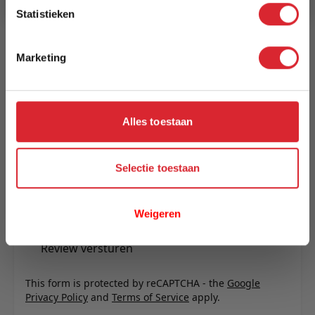
Reviews
Statistieken
Marketing
Schrijf uw eigen review
U plaatst een review over:
Tv-Meubel Oliva 180x47x55 cm
Alles toestaan
Uw naam
Samenvatting
Selectie toestaan
Review
Weigeren
Review versturen
This form is protected by reCAPTCHA - the
Google
Privacy Policy
and
Terms of Service
apply.