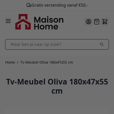
9.9
/10
Ga naar de inhoud
Offerte
Waar ben je naar op zoek?
Home
/
Tv-Meubel Oliva 180x47x55 cm
Tv-Meubel Oliva 180x47x55
cm