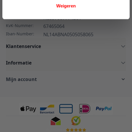
Whatsapp:
+31882424883
Weigeren
E-mail:
info@maisonhome.nl
BTW-Nummer:
NL857007774B01
KvK-Nummer:
67465064
Iban-Number:
NL14ABNA0505058065
Klantenservice
Informatie
Mijn account