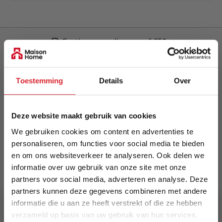
Gratis verzending vanaf €50,-
Schrijf je in voor onze nieuwsbrief!
Toestemming
Details
Over
Meld je nu aan voor de nieuwsbrief
en ontvang als eerste de nieuwste artikelen.
Deze website maakt gebruik van cookies
We gebruiken cookies om content en advertenties te
E-mailadres
personaliseren, om functies voor social media te bieden
en om ons websiteverkeer te analyseren. Ook delen we
informatie over uw gebruik van onze site met onze
Inschrijven
partners voor social media, adverteren en analyse. Deze
partners kunnen deze gegevens combineren met andere
This form is protected by reCAPTCHA - the
Google Privacy
informatie die u aan ze heeft verstrekt of die ze hebben
Policy
and
Terms of Service
apply.
verzameld op basis van uw gebruik van hun services.