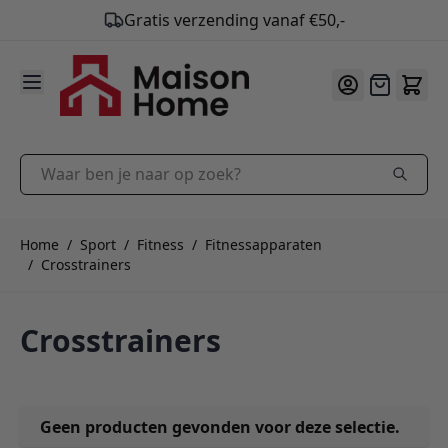
Gratis verzending vanaf €50,-
9.9
/10
Ga naar de inhoud
Offerte
Waar ben je naar op zoek?
Home
/
Sport
/
Fitness
/
Fitnessapparaten
/
Crosstrainers
Crosstrainers
Geen producten gevonden voor deze selectie.