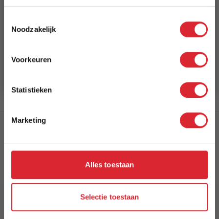
5% Korting
Toestemmingsselectie
Noodzakelijk
Bel: 088 24 24 880
Schrijf je in en ontvang direct een kortingscode
Tussen 10:00 - 17:00 uur
E-mail
Voorkeuren
Aanmelden
Per E-Mail
Antwoord binnen 24 uur
Statistieken
Marketing
MAISON HOME
Gedempte Singel 11
9401 JM
Assen
Alles toestaan
Drenthe,
Nederland
Openingstijden:
10:00 - 17:00
Selectie toestaan
Telefoonnummer:
088 24 24 880