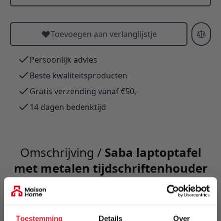
Toevoegen aan verlanglijstje
Persoonlijk advies
Beste kwaliteitsproducten
Gratis verzending vanaf €50,-
14 dagen bedenktijd
Omschrijving /
Saba laptoptafel
met metalen tijdschriftenhouder
Welkom Thuis-collectie: een verfijnde selectie
hoogwaardige woonartikelen voor een stijlvol en
Toestemming
Details
Over