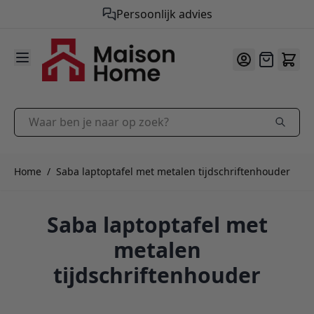
Gratis verzending vanaf €50,-
9.9
/10
Ga naar de inhoud
Offerte
Waar ben je naar op zoek?
Home
/
Saba laptoptafel met metalen tijdschriftenhouder
Saba laptoptafel met
metalen
tijdschriftenhouder