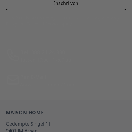
Inschrijven
This form is protected by reCAPTCHA - the
Google Privacy
Policy
and
Terms of Service
apply.
Bel: 088 24 24 880
Tussen 10:00 - 17:00 uur
Per E-Mail
Antwoord binnen 24 uur
MAISON HOME
Gedempte Singel 11
9401 JM
Assen