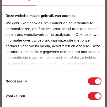
comfortabel interieur.
Meer informatie
Deze website maakt gebruik van cookies
We gebruiken cookies om content en advertenties te
personaliseren, om functies voor social media te bieden
Merk
en om ons websiteverkeer te analyseren. Ook delen we
MySons
informatie over uw gebruik van onze site met onze
partners voor social media, adverteren en analyse. Deze
EAN
partners kunnen deze gegevens combineren met andere
8720926548272
informatie die u aan ze heeft verstrekt of die ze hebben
verzameld op basis van uw gebruik van hun services.
Prijs
5% Korting
€ 159,00
Toestemmingsselectie
Noodzakelijk
Schrijf je in en ontvang direct een kortingscode
Levertijd
E-mail
3 tot 5 werkdagen
Voorkeuren
Aanmelden
Reviews