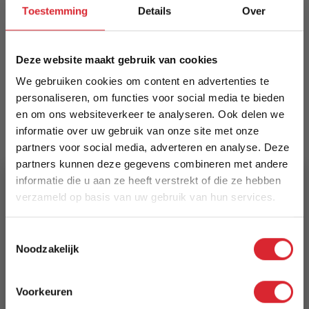
MySons
Toestemming
Details
Over
EAN
8720926003337
Deze website maakt gebruik van cookies
We gebruiken cookies om content en advertenties te
Prijs
personaliseren, om functies voor social media te bieden
€ 1.999,00
en om ons websiteverkeer te analyseren. Ook delen we
informatie over uw gebruik van onze site met onze
Levertijd
partners voor social media, adverteren en analyse. Deze
1 tot 5 dagen
partners kunnen deze gegevens combineren met andere
informatie die u aan ze heeft verstrekt of die ze hebben
Specificaties
verzameld op basis van uw gebruik van hun services.
Materiaal: Eiken - Naturel - gelakt
5% Korting
Materiaal 2: Poot metaal - Zwart -
Toestemmingsselectie
gepoedercoat
Noodzakelijk
Schrijf je in en ontvang direct een kortingscode
W (cm): 300
E-mail
D (cm): 100
Voorkeuren
H (cm): 78,5
Aanmelden