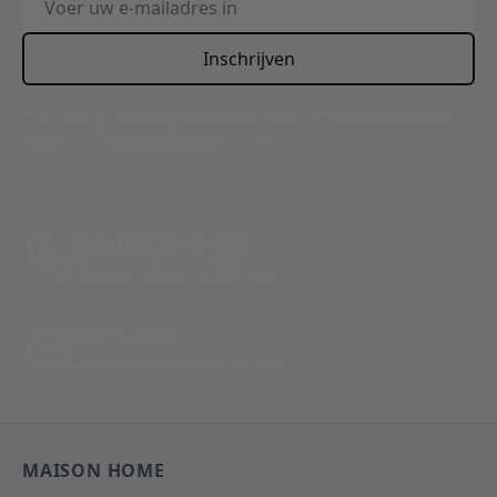
Inschrijven
This form is protected by reCAPTCHA - the
Google Privacy
Policy
and
Terms of Service
apply.
Bel: 088 24 24 880
Tussen 10:00 - 17:00 uur
Per E-Mail
Antwoord binnen 24 uur
MAISON HOME