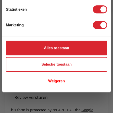
Reviews
Statistieken
Marketing
Schrijf uw eigen review
U plaatst een review over:
Luzern Eetkamertafel 300x100 met
metaalrand en spinpoot
Alles toestaan
Uw naam
Samenvatting
Selectie toestaan
Review
Weigeren
Review versturen
This form is protected by reCAPTCHA - the
Google