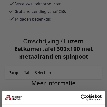
Beste kwaliteitsproducten
Gratis verzending vanaf €50,-
14 dagen bedenktijd
Omschrijving /
Luzern
Eetkamertafel 300x100 met
metaalrand en spinpoot
Parquet Table Selection
Meer informatie
Merk