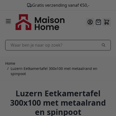
Gratis verzending vanaf €50,-
9.9
/10
Ga naar de inhoud
Offerte
Waar ben je naar op zoek?
Home
/
Luzern Eetkamertafel 300x100 met metaalrand en
spinpoot
Luzern Eetkamertafel
300x100 met metaalrand
en spinpoot