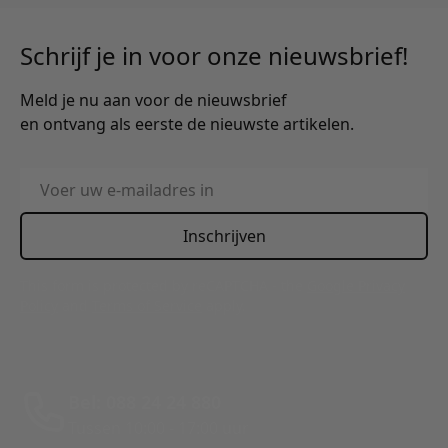
Schrijf je in voor onze nieuwsbrief!
Meld je nu aan voor de nieuwsbrief
en ontvang als eerste de nieuwste artikelen.
E-mailadres
Inschrijven
This form is protected by reCAPTCHA - the
Google Privacy
Policy
and
Terms of Service
apply.
Bel: 088 24 24 880
Tussen 10:00 - 17:00 uur