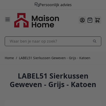
Gratis verzending vanaf €50,-
Persoonlijk advies
9.9
/10
Ga naar de inhoud
Offerte
Waar ben je naar op zoek?
Home
/
LABEL51 Sierkussen Geweven - Grijs - Katoen
LABEL51 Sierkussen
Geweven - Grijs - Katoen