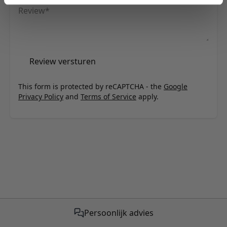
Review
Review versturen
This form is protected by reCAPTCHA - the
Google
Privacy Policy
and
Terms of Service
apply.
Persoonlijk advies