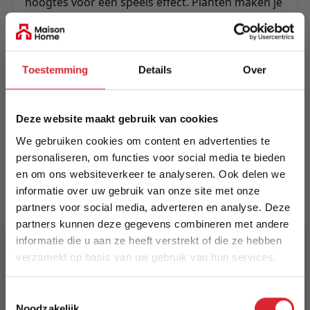
hoogtes voor een speels effect. Planten maken je
interieur compleet! En zeker als je deze decoreert
in deze stijlvolle LABEL51 Set Plantenstandaard.
Met deze musthave zet jij je plantjes nog net even
extra in het zonnetje.
Toestemming
Details
Over
Meer informatie
Deze website maakt gebruik van cookies
We gebruiken cookies om content en advertenties te
Merk
personaliseren, om functies voor social media te bieden
LABEL51
en om ons websiteverkeer te analyseren. Ook delen we
informatie over uw gebruik van onze site met onze
EAN
partners voor social media, adverteren en analyse. Deze
8718885275766
partners kunnen deze gegevens combineren met andere
informatie die u aan ze heeft verstrekt of die ze hebben
Prijs
verzameld op basis van uw gebruik van hun services.
€ 59,00
5% Korting
Toestemmingsselectie
Levertijd
Noodzakelijk