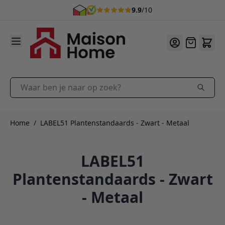
9.9
/10
Ga naar de inhoud
Offerte
Waar ben je naar op zoek?
Home
/
LABEL51 Plantenstandaards - Zwart - Metaal
LABEL51
Plantenstandaards - Zwart
- Metaal