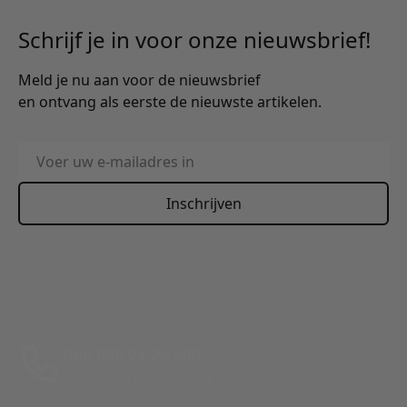
Schrijf je in voor onze nieuwsbrief!
Meld je nu aan voor de nieuwsbrief
en ontvang als eerste de nieuwste artikelen.
E-mailadres
Inschrijven
This form is protected by reCAPTCHA - the
Google Privacy
Policy
and
Terms of Service
apply.
Bel: 088 24 24 880
Tussen 10:00 - 17:00 uur