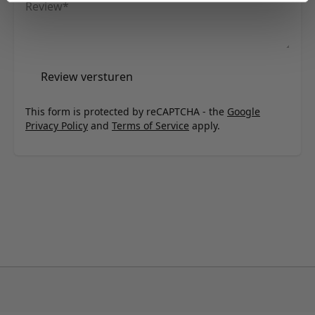
Review
Review versturen
This form is protected by reCAPTCHA - the
Google
Privacy Policy
and
Terms of Service
apply.