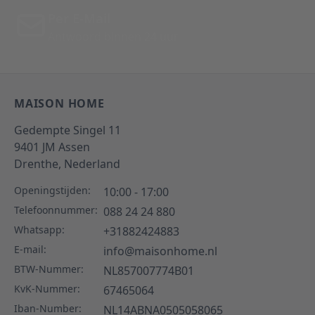
Per E-Mail
Antwoord binnen 24 uur
MAISON HOME
Gedempte Singel 11
9401 JM
Assen
Drenthe,
Nederland
Openingstijden:
10:00 - 17:00
Telefoonnummer:
088 24 24 880
Whatsapp:
+31882424883
E-mail:
info@maisonhome.nl
BTW-Nummer:
NL857007774B01
KvK-Nummer:
67465064
Iban-Number:
NL14ABNA0505058065