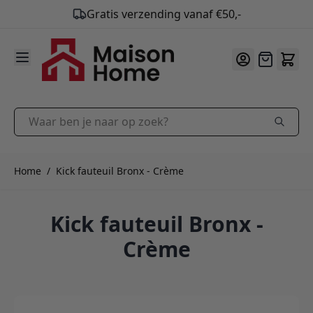
9.9
/10
Ga naar de inhoud
Offerte
Waar ben je naar op zoek?
Home
/
Kick fauteuil Bronx - Crème
Kick fauteuil Bronx -
Crème