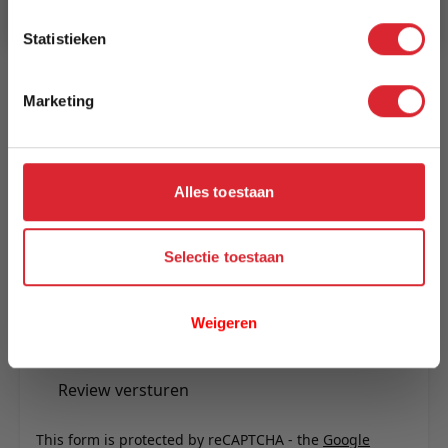
Statistieken
Reviews
Marketing
Schrijf uw eigen review
U plaatst een review over:
Kick fauteuil Bronx - Crème
Alles toestaan
Uw naam
Samenvatting
Selectie toestaan
Review
Weigeren
Review versturen
This form is protected by reCAPTCHA - the
Google