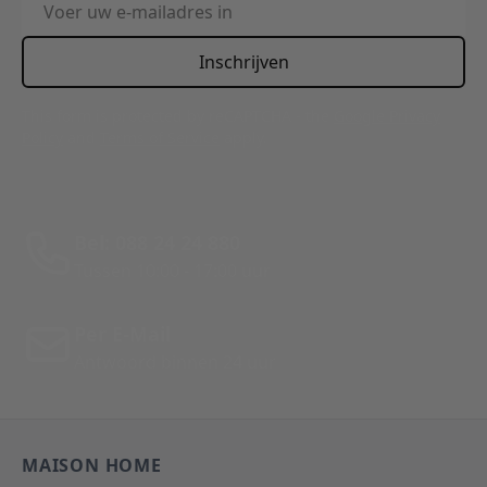
Inschrijven
This form is protected by reCAPTCHA - the
Google Privacy
Policy
and
Terms of Service
apply.
Bel: 088 24 24 880
Tussen 10:00 - 17:00 uur
Per E-Mail
Antwoord binnen 24 uur
MAISON HOME