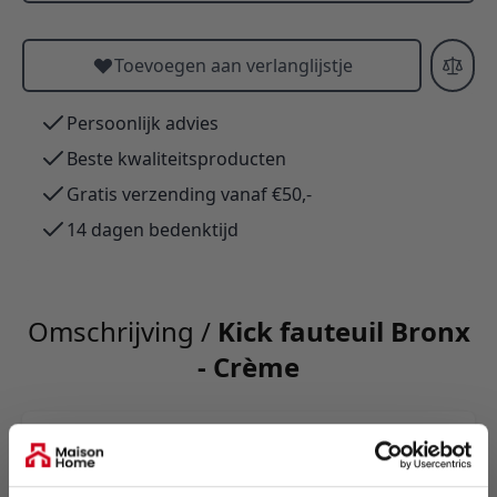
Toevoegen aan verlanglijstje
Persoonlijk advies
Beste kwaliteitsproducten
Gratis verzending vanaf €50,-
14 dagen bedenktijd
Omschrijving /
Kick fauteuil Bronx
- Crème
Fauteuil Bronx: een luxueuze, royale zit met
texture-stof en een wit zandstructuur metalen
onderstel dat klassieke vormgeving