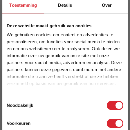
Toestemming
Details
Over
moderniseert. Comfort en stijl in één; combineer
met eetkamerstoel Conner of Nox voor een
compleet ensemble.
Deze website maakt gebruik van cookies
Meer informatie
We gebruiken cookies om content en advertenties te
personaliseren, om functies voor social media te bieden
en om ons websiteverkeer te analyseren. Ook delen we
informatie over uw gebruik van onze site met onze
Merk
partners voor social media, adverteren en analyse. Deze
Kick Collection
partners kunnen deze gegevens combineren met andere
informatie die u aan ze heeft verstrekt of die ze hebben
EAN
verzameld op basis van uw gebruik van hun services.
8720604679151
5% Korting
Prijs
Toestemmingsselectie
Noodzakelijk
€ 199,00
Schrijf je in en ontvang direct een kortingscode
E-mail
Levertijd
Voorkeuren
Aanmelden
3 tot 5 werkdagen