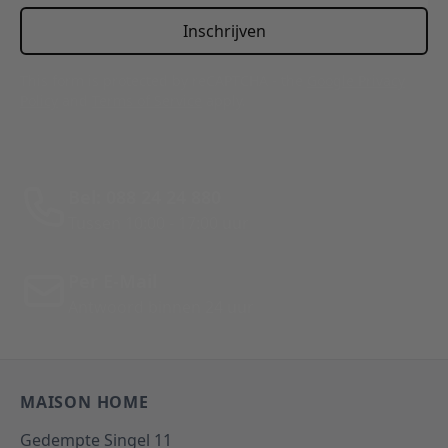
Inschrijven
This form is protected by reCAPTCHA - the
Google Privacy
Policy
and
Terms of Service
apply.
Bel: 088 24 24 880
Tussen 10:00 - 17:00 uur
Per E-Mail
Antwoord binnen 24 uur
MAISON HOME
Gedempte Singel 11