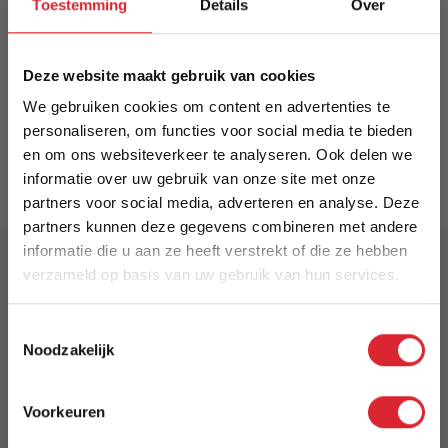
Toestemming
Details
Over
op een zwart metalen frame. Verkrijgbaar in
diverse stijlvolle kleuren. Bestel online.
Deze website maakt gebruik van cookies
Meer informatie
We gebruiken cookies om content en advertenties te
personaliseren, om functies voor social media te bieden
en om ons websiteverkeer te analyseren. Ook delen we
Merk
informatie over uw gebruik van onze site met onze
Kick Collection
partners voor social media, adverteren en analyse. Deze
partners kunnen deze gegevens combineren met andere
EAN
informatie die u aan ze heeft verstrekt of die ze hebben
8721202354006
verzameld op basis van uw gebruik van hun services.
5% Korting
Prijs
Toestemmingsselectie
€ 189,00
Noodzakelijk
Schrijf je in en ontvang direct een kortingscode
E-mail
Levertijd
Voorkeuren
3 tot 5 werkdagen
Aanmelden