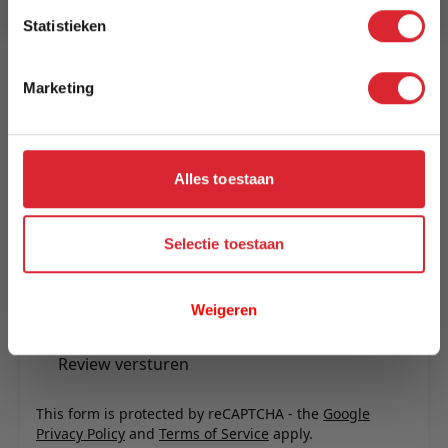
Reviews
Statistieken
Marketing
Schrijf uw eigen review
U plaatst een review over:
Kick draaistoel Noel - Champagne
Alles toestaan
Uw naam
Samenvatting
Selectie toestaan
Review
Weigeren
Review versturen
This form is protected by reCAPTCHA - the
Google
Privacy Policy
and
Terms of Service
apply.