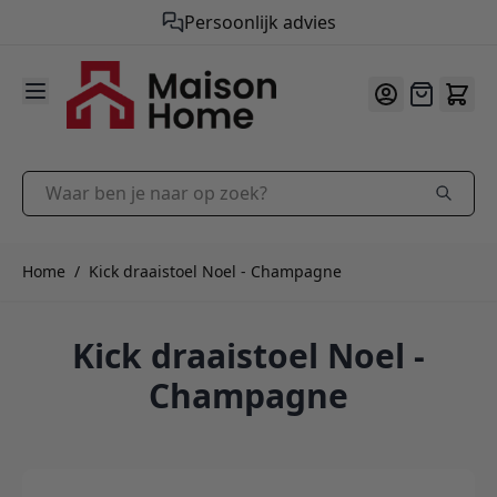
Persoonlijk advies
9.9
/10
Ga naar de inhoud
Offerte
Waar ben je naar op zoek?
Home
/
Kick draaistoel Noel - Champagne
Kick draaistoel Noel -
Champagne