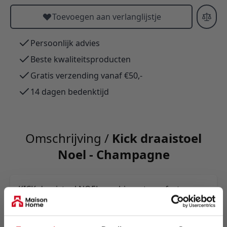
Toevoegen aan verlanglijstje
Persoonlijk advies
Beste kwaliteitsproducten
Gratis verzending vanaf €50,-
14 dagen bedenktijd
Omschrijving /
Kick draaistoel
Noel - Champagne
KICK draaistoel NOEL combineert comfort en
verfijnd design: zachte linnen-look textuurstof,
horizontale stiknaden, comfortabele kuip en 360°
draaibaar onderstel met automatische terugkeer