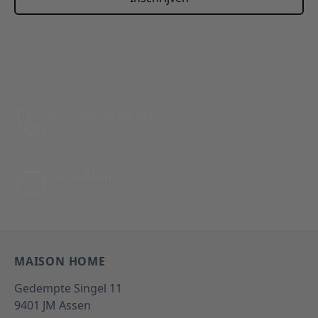
This form is protected by reCAPTCHA - the
Google Privacy
Policy
and
Terms of Service
apply.
Bel: 088 24 24 880
Tussen 10:00 - 17:00 uur
Per E-Mail
Antwoord binnen 24 uur
MAISON HOME
Gedempte Singel 11
9401 JM
Assen