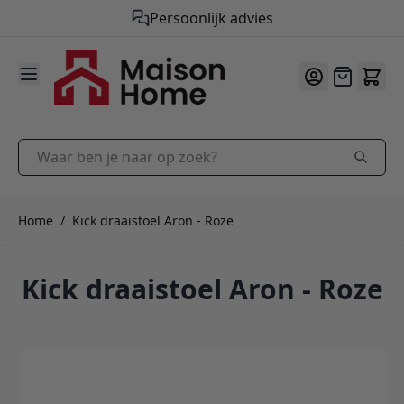
Persoonlijk advies
9.9
/10
Ga naar de inhoud
Offerte
Waar ben je naar op zoek?
Home
/
Kick draaistoel Aron - Roze
Kick draaistoel Aron - Roze