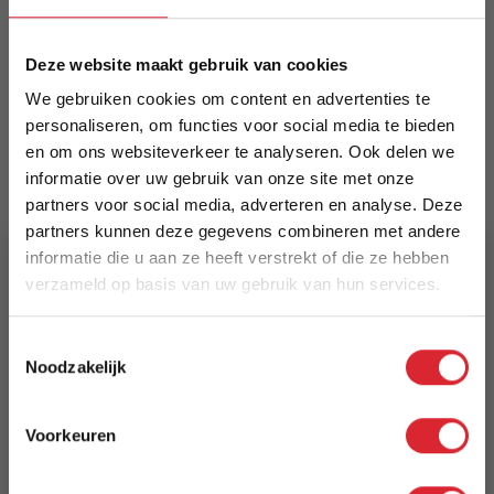
diverse kleuren.
Meer informatie
Deze website maakt gebruik van cookies
We gebruiken cookies om content en advertenties te
personaliseren, om functies voor social media te bieden
Merk
en om ons websiteverkeer te analyseren. Ook delen we
Kick Collection
informatie over uw gebruik van onze site met onze
partners voor social media, adverteren en analyse. Deze
EAN
partners kunnen deze gegevens combineren met andere
8721202350145
informatie die u aan ze heeft verstrekt of die ze hebben
verzameld op basis van uw gebruik van hun services.
Prijs
5% Korting
€ 159,00
Toestemmingsselectie
Noodzakelijk
Schrijf je in en ontvang direct een kortingscode
Levertijd
E-mail
3 tot 5 werkdagen
Voorkeuren
Aanmelden
Reviews