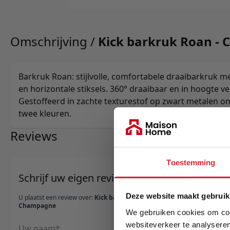
Omschrijving /
Kick barkruk Roan -
Barkruk Roan: stijlvolle, comfortabele draaibarkruk me
en horizontale stiksels. 360° draaibaar en in hoogte ve
Gestoffeerd in zachte texturestof op zwart metalen ond
twee kleuren.
Reviews
Toestemming
Schrijf uw eigen review
Deze website maakt gebruik
U plaatst een review over:
Kick barkruk Roan -
Champagne
We gebruiken cookies om cont
websiteverkeer te analyseren
Uw naam