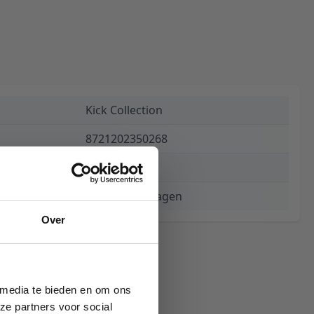
Kick Collection
8721202350268
€ 159,00
3 tot 5 werkdagen
Over
 media te bieden en om ons
ze partners voor social