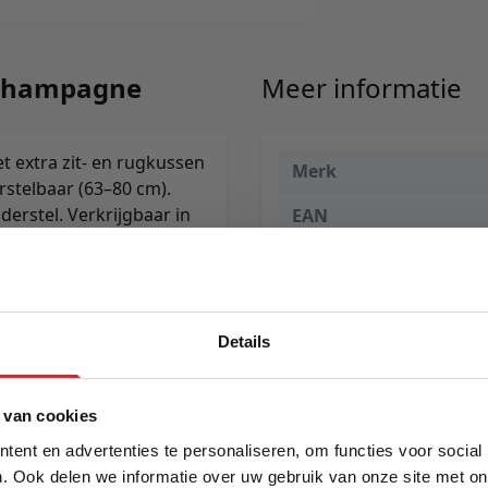
 Champagne
Meer informatie
t extra zit- en rugkussen
Merk
rstelbaar (63–80 cm).
erstel. Verkrijgbaar in
EAN
Prijs
Levertijd
Details
5% Korting
 van cookies
ent en advertenties te personaliseren, om functies voor social
. Ook delen we informatie over uw gebruik van onze site met on