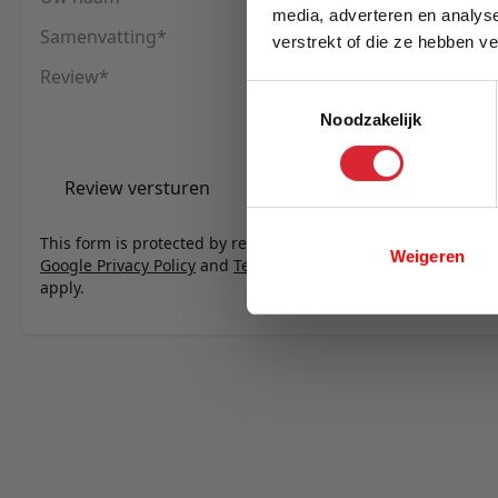
media, adverteren en analys
Samenvatting
verstrekt of die ze hebben v
E-mail
Review
Toestemmingsselectie
Noodzakelijk
Review versturen
This form is protected by reCAPTCHA - the
Weigeren
Google Privacy Policy
and
Terms of Service
apply.