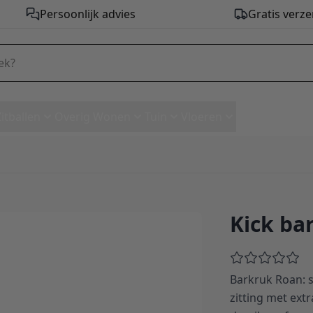
Persoonlijk advies
Gratis verze
Zitballen
Overig Wonen
Tuin
Vloeren
Kick ba
gne
Barkruk Roan: s
zitting met extr