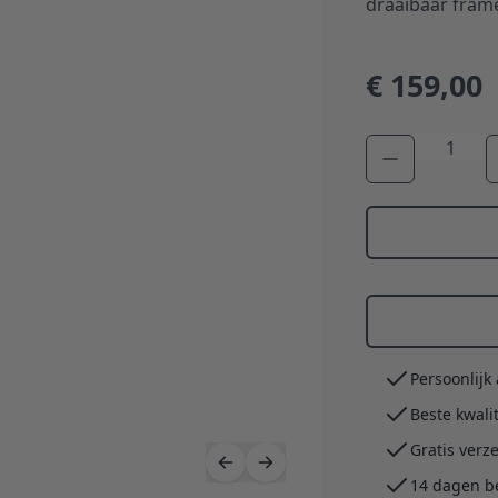
draaibaar fram
€ 159,00
Aantal
Persoonlijk
Beste kwali
Gratis verz
14 dagen b