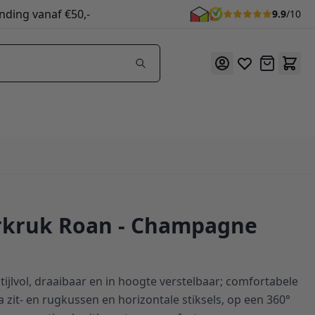
nding vanaf €50,-
9.9
/10
Offerte
rkruk Roan - Champagne
tijlvol, draaibaar en in hoogte verstelbaar; comfortabele
a zit- en rugkussen en horizontale stiksels, op een 360°