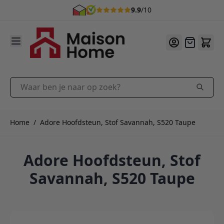
9.9
/10
Ga naar de inhoud
Offerte
Waar ben je naar op zoek?
Home
/
Adore Hoofdsteun, Stof Savannah, S520 Taupe
Adore Hoofdsteun, Stof
Savannah, S520 Taupe