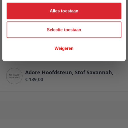
Alles toestaan
Review versturen
Selectie toestaan
This form is protected by reCAPTCHA - the
Google
Privacy Policy
and
Terms of Service
apply.
Weigeren
Adore Hoofdsteun, Stof Savannah, S520 Taupe
€ 139,00