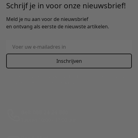
Schrijf je in voor onze nieuwsbrief!
Meld je nu aan voor de nieuwsbrief
en ontvang als eerste de nieuwste artikelen.
E-mailadres
Inschrijven
This form is protected by reCAPTCHA - the
Google Privacy
Policy
and
Terms of Service
apply.
Bel: 088 24 24 880
Tussen 10:00 - 17:00 uur