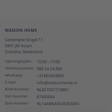
Per E-Mail
Antwoord binnen 24 uur
MAISON HOME
Gedempte Singel 11
9401 JM
Assen
Drenthe,
Nederland
Openingstijden:
10:00 - 17:00
Telefoonnummer:
088 24 24 880
Whatsapp:
+31882424883
E-mail:
info@maisonhome.nl
BTW-Nummer:
NL857007774B01
KvK-Nummer:
67465064
Iban-Number:
NL14ABNA0505058065