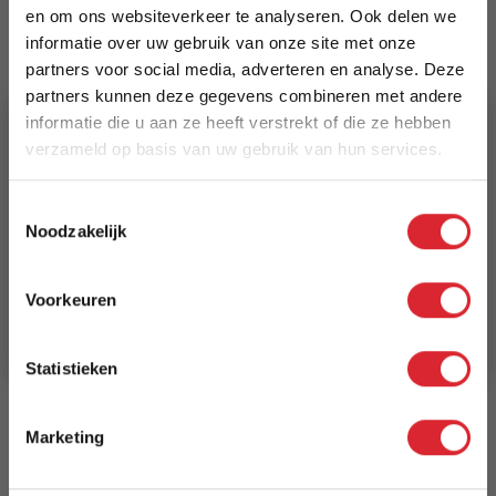
en om ons websiteverkeer te analyseren. Ook delen we
Prijs
informatie over uw gebruik van onze site met onze
€ 139,00
partners voor social media, adverteren en analyse. Deze
partners kunnen deze gegevens combineren met andere
Levertijd
informatie die u aan ze heeft verstrekt of die ze hebben
1 tot 5 werkdagen
verzameld op basis van uw gebruik van hun services.
5% Korting
Reviews
Toestemmingsselectie
Noodzakelijk
Schrijf je in en ontvang direct een kortingscode
E-mail
Schrijf uw eigen review
Voorkeuren
Aanmelden
U plaatst een review over:
Adore Hoofdsteun, Stof Savannah,
S520 Taupe
Statistieken
Uw naam
Samenvatting
Marketing
Review