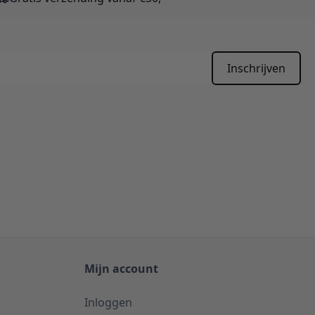
Inschrijven
APTCHA - the
Google Privacy Policy
and
Terms of Service
apply.
Mijn account
Inloggen