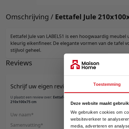
Omschrijving /
Eettafel Jule 210x10
Eettafel Jule van LABEL51 is een hoogwaardig meubel 
kleurig eikenfineer. De elegante vormen van de tafel 
stijlvol geheel.
Reviews
Toestemming
Schrijf uw eigen review
U plaatst een review over:
Eettafel Jule
210x100x75 cm
Deze website maakt gebruik
We gebruiken cookies om cont
Uw naam
websiteverkeer te analyseren
Samenvatting
media, adverteren en analys