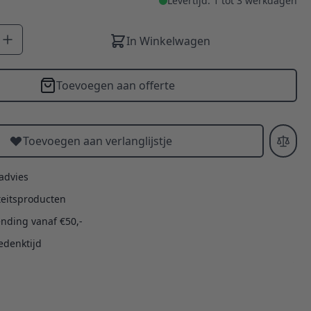
Levertijd: 1 tot 3 werkdagen
In Winkelwagen
Toevoegen aan offerte
Toevoegen aan verlanglijstje
 advies
teitsproducten
ending vanaf €50,-
edenktijd