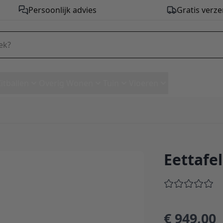
Persoonlijk advies
Gratis verze
Zitballen
Overig Wonen
Tuin
Vloeren
Eettafe
€ 949,00