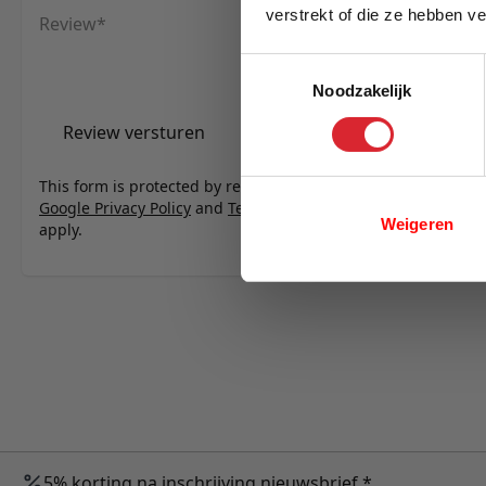
verstrekt of die ze hebben v
Review
E-mail
Toestemmingsselectie
Noodzakelijk
Review versturen
This form is protected by reCAPTCHA - the
Google Privacy Policy
and
Terms of Service
Weigeren
apply.
5% korting na inschrijving nieuwsbrief *