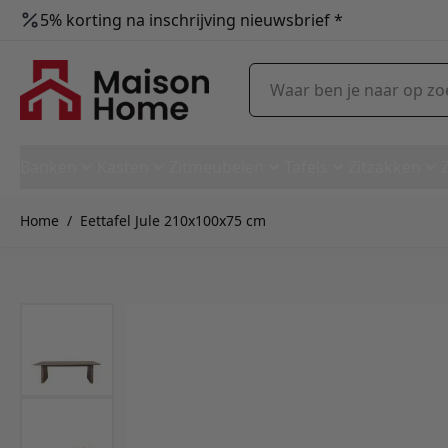
5% korting na inschrijving nieuwsbrief *
Ga naar de inhoud
Waar ben je naar op zoek?
Banken
Kasten
Zitmeubelen
Tafels
Zitzakken
Home
/
Eettafel Jule 210x100x75 cm
Eettafel Jule 210x100x75 cm