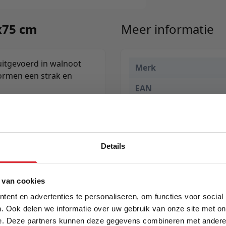
0x75 cm
Meer informatie
uitgevoerd in walnoot
Merk
vormen een strak en
EAN
Prijs
Levertijd
Details
Specificaties
5% Korting
 van cookies
ent en advertenties te personaliseren, om functies voor social
. Ook delen we informatie over uw gebruik van onze site met on
e. Deze partners kunnen deze gegevens combineren met andere i
Schrijf je in en ontvang direct een kortingscode