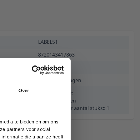
LABEL51
8720143417863
€ 949,00
1 tot 3 werkdagen
Over
Kleur: Walnoot
Materiaal: Eiken
Bestelbaar per aantal stuks:: 1
 media te bieden en om ons
ze partners voor social
nformatie die u aan ze heeft