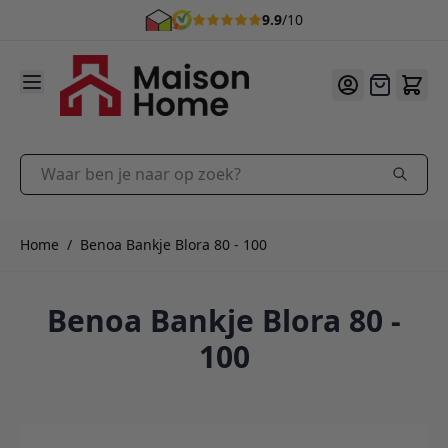
9.9
/10
Ga naar de inhoud
Offerte
Waar ben je naar op zoek?
Home
/
Benoa Bankje Blora 80 - 100
Benoa Bankje Blora 80 -
100