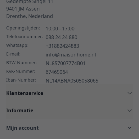
Gedempte Singel 11
9401 JM
Assen
Drenthe,
Nederland
Openingstijden:
10:00 - 17:00
Telefoonnummer:
088 24 24 880
Whatsapp:
+31882424883
E-mail:
info@maisonhome.nl
BTW-Nummer:
NL857007774B01
KvK-Nummer:
67465064
Iban-Number:
NL14ABNA0505058065
Klantenservice
Informatie
Mijn account