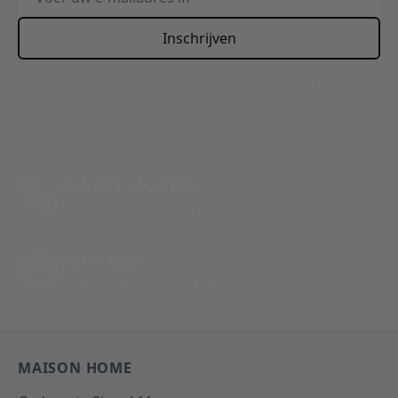
Inschrijven
This form is protected by reCAPTCHA - the
Google Privacy
Policy
and
Terms of Service
apply.
Bel: 088 24 24 880
Tussen 10:00 - 17:00 uur
Per E-Mail
Antwoord binnen 24 uur
MAISON HOME