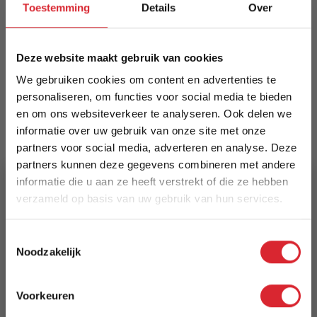
Let op, de maten kunnen ietsjes afwijken.
Toestemming
Details
Over
Aantal Dozen
1
Deze website maakt gebruik van cookies
Meer informatie
We gebruiken cookies om content en advertenties te
personaliseren, om functies voor social media te bieden
en om ons websiteverkeer te analyseren. Ook delen we
Merk
informatie over uw gebruik van onze site met onze
Benoa
partners voor social media, adverteren en analyse. Deze
partners kunnen deze gegevens combineren met andere
EAN
informatie die u aan ze heeft verstrekt of die ze hebben
8785264485252
verzameld op basis van uw gebruik van hun services.
5% Korting
Prijs
Toestemmingsselectie
€ 140,00
Noodzakelijk
Schrijf je in en ontvang direct een kortingscode
E-mail
Levertijd
Voorkeuren
3 tot 5 werkdagen
Aanmelden