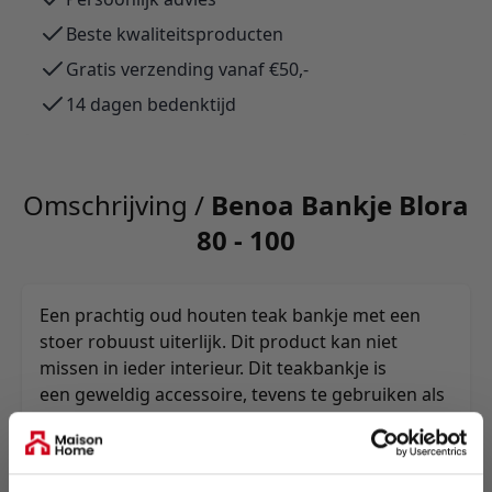
Beste kwaliteitsproducten
Gratis verzending vanaf €50,-
14 dagen bedenktijd
Omschrijving /
Benoa Bankje Blora
80 - 100
Een prachtig oud houten teak bankje met een
stoer robuust uiterlijk. Dit product kan niet
missen in ieder interieur. Dit teakbankje is
een geweldig accessoire, tevens te gebruiken als
sidetable, bijzettafeltje of zitbankje. Verkrijgbaar
in diverse afmetingen.