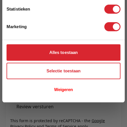
Reviews
Statistieken
Marketing
Schrijf uw eigen review
U plaatst een review over:
Benoa Bankje Blora 80 - 100
Alles toestaan
Uw naam
Samenvatting
Selectie toestaan
Review
Weigeren
Review versturen
This form is protected by reCAPTCHA - the
Google
Privacy Policy
and
Terms of Service
apply.