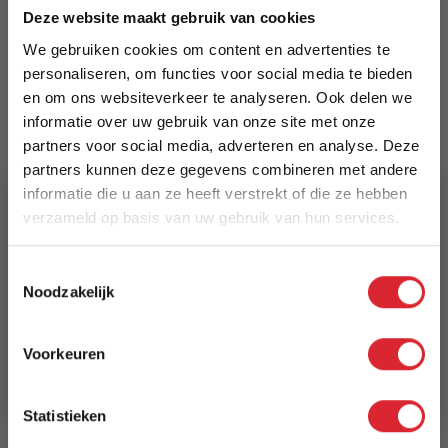
Deze website maakt gebruik van cookies
Merk
We gebruiken cookies om content en advertenties te
MySons
personaliseren, om functies voor social media te bieden
en om ons websiteverkeer te analyseren. Ook delen we
EAN
informatie over uw gebruik van onze site met onze
8720926548166
partners voor social media, adverteren en analyse. Deze
partners kunnen deze gegevens combineren met andere
Prijs
informatie die u aan ze heeft verstrekt of die ze hebben
€ 149,00
verzameld op basis van uw gebruik van hun services.
5% Korting
Levertijd
Toestemmingsselectie
3 tot 5 werkdagen
Noodzakelijk
Schrijf je in en ontvang direct een kortingscode
E-mail
Reviews
Voorkeuren
Aanmelden
Statistieken
Schrijf uw eigen review