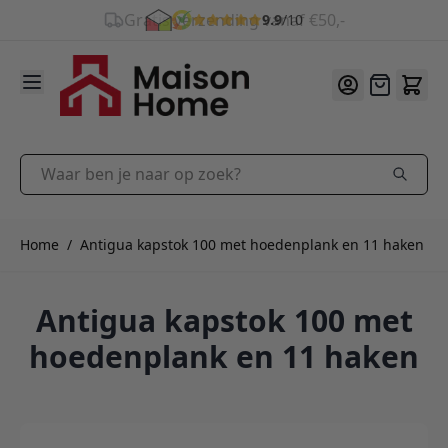
9.9
/10
Ga naar de inhoud
Offerte
Waar ben je naar op zoek?
Home
/
Antigua kapstok 100 met hoedenplank en 11 haken
Antigua kapstok 100 met
hoedenplank en 11 haken