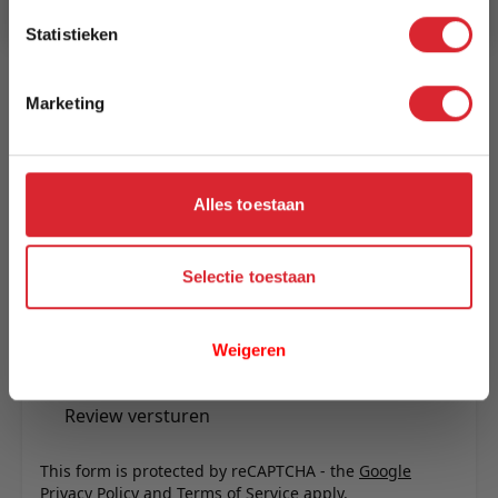
Reviews
Statistieken
Marketing
Schrijf uw eigen review
U plaatst een review over:
Tuinstoel Dongen
Alles toestaan
Uw naam
Samenvatting
Selectie toestaan
Review
Weigeren
Review versturen
This form is protected by reCAPTCHA - the
Google
Privacy Policy
and
Terms of Service
apply.