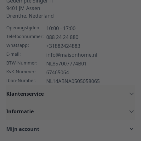
Gedempte Singel 11
9401 JM
Assen
Drenthe,
Nederland
Openingstijden:
10:00 - 17:00
Telefoonnummer:
088 24 24 880
Whatsapp:
+31882424883
E-mail:
info@maisonhome.nl
BTW-Nummer:
NL857007774B01
KvK-Nummer:
67465064
Iban-Number:
NL14ABNA0505058065
Klantenservice
Informatie
Mijn account