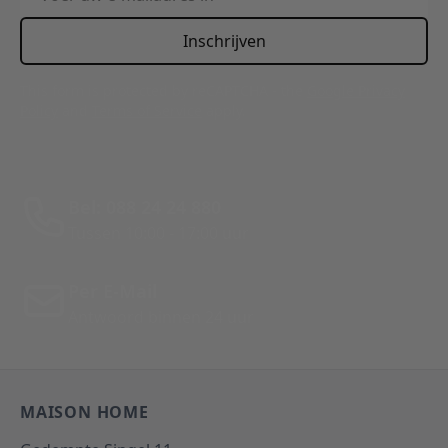
Inschrijven
This form is protected by reCAPTCHA - the
Google Privacy
Policy
and
Terms of Service
apply.
Bel: 088 24 24 880
Tussen 10:00 - 17:00 uur
Per E-Mail
Antwoord binnen 24 uur
MAISON HOME