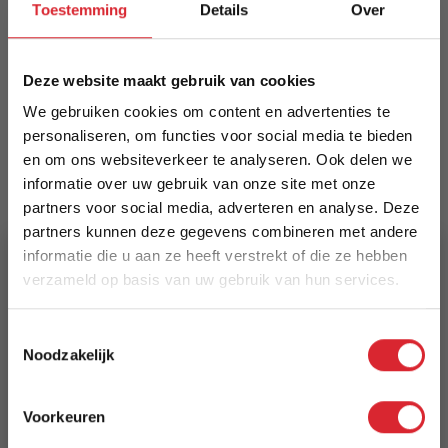
polyester touw, sneldrogend. Optioneel kussen
Toestemming
Details
Over
voor extra comfort. Reinigen met een
lichtvochtige doek; geen chemische reinigers.
Deze website maakt gebruik van cookies
Meer informatie
We gebruiken cookies om content en advertenties te
personaliseren, om functies voor social media te bieden
en om ons websiteverkeer te analyseren. Ook delen we
Merk
informatie over uw gebruik van onze site met onze
Dimehouse
partners voor social media, adverteren en analyse. Deze
partners kunnen deze gegevens combineren met andere
EAN
informatie die u aan ze heeft verstrekt of die ze hebben
8720239836493
verzameld op basis van uw gebruik van hun services.
5% Korting
Prijs
Toestemmingsselectie
€ 89,94
Noodzakelijk
Schrijf je in en ontvang direct een kortingscode
E-mail
Levertijd
Voorkeuren
3 tot 5 werkdagen
Aanmelden