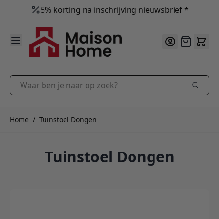
5% korting na inschrijving nieuwsbrief *
9.9
/10
Ga naar de inhoud
Offerte
Waar ben je naar op zoek?
Home
/
Tuinstoel Dongen
Tuinstoel Dongen