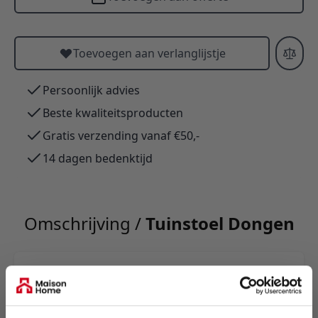
Toevoegen aan verlanglijstje
Persoonlijk advies
Beste kwaliteitsproducten
Gratis verzending vanaf €50,-
14 dagen bedenktijd
Omschrijving /
Tuinstoel Dongen
Tuinstoel Iza met armleuningen: tijdloos, modern
en robuust. Laag, compact ontwerp met zwart
metalen frame en antraciete, gevlochten